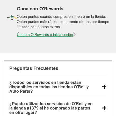
Gana con O'Rewards
Obtén puntos cuando compres en línea o en la tienda.
Obtén puntos más rápido comprando ofertas por tiempo
limitado con puntos extras.
Únete a O'Rewards o inicia sesión
Preguntas Frecuentes
¿Todos los servicios en tienda están
disponibles en todas las tiendas O'Reilly
Auto Parts?
Todos los servicios gratuitos de tienda, incluyendo
¿Puedo utilizar los servicios de O'Reilly en
las pruebas de batería, pruebas de alternador y
la tienda #1379 si he comprado las partes
motor de arranque, revisión de la luz “Check Engine”
en otro lugar?