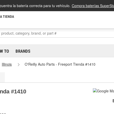
cuentra la batería correcta para tu vehículo.
Compra baterías SuperSta
LA TIENDA
W TO
BRANDS
Illinois
O'Reilly Auto Parts - Freeport Tienda #1410
enda #1410