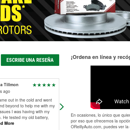
Más información acerca del servicio de mangueras hidráulic
¡Ordena en línea y recóg
ESCRIBE UNA RESEÑA
a Tillmon
Cherie Cornwell
s ago
5 months ago
ame out in the cold and went
Very friendly employee. Nice store.
nd beyond to help me with my
Thank you. Will visit again when I
issues I was having with my
need car parts or tools.
En ocasiones, lo único que quier
 He tested my old battery,
por eso que ofrecemos la opción
d More
OReillyAuto.com, puedes ver la 