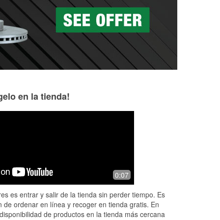
as a la medida en tu tienda local
elo en la tienda!
Harry Rogers
Diane Schlamp
8 months ago
8 months ago
very helpful people
Very helpful and fr
0:07
es es entrar y salir de la tienda sin perder tiempo. Es
 de ordenar en línea y recoger en tienda gratis. En
disponibilidad de productos en la tienda más cercana