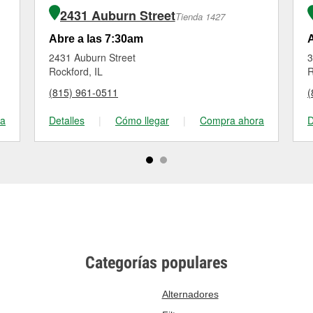
2431 Auburn Street
Tienda 1427
Abre a las 7:30am
A
2431 Auburn Street
3
Rockford, IL
R
(815) 961-0511
(
ra
Detalles
|
Cómo llegar
|
Compra ahora
D
Categorías populares
Alternadores