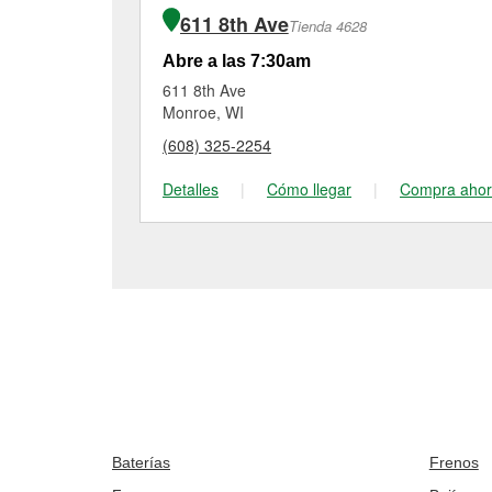
611 8th Ave
Tienda 4628
Abre a las 7:30am
611 8th Ave
Monroe, WI
(608) 325-2254
Detalles
|
Cómo llegar
|
Compra aho
Baterías
Frenos