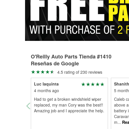
O'Reilly Auto Parts Tienda #1410
Reseñas de Google
4.5 rating of 230 reviews
Luc Iaquinta
Shanith
4 months ago
5 month
Had to get a broken windshield wiper
Caleb c
replaced, my man Cory was the best!!
above a
Amazing job and I appreciate the help.
battery 
Caravan.
m
...
Rea