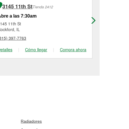
3145 11th St
8112 No
Tienda 2412
bre a las 7:30am
Abre a las
145 11th St
8112 North 2
ockford, IL
Machesney Pa
815) 397-7763
(815) 636-45
etalles
|
Cómo llegar
|
Compra ahora
Detalles
|
Radiadores