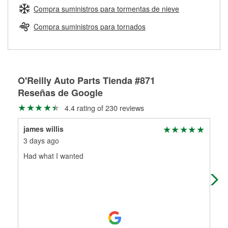
medirán tus tambores o discos para determinar si pueden
Compra suministros para tormentas de nieve
Más información sobre el Programa de Préstamo de
ser rectificados con seguridad. Si tus tambores o discos no
Herramientas de O'Reilly
pueden ser reutilizados, podemos ayudarte a encontrar las
Compra suministros para tornados
partes de reemplazo correctas para tu reparación.
Rectificación de tambores y discos de freno
O'Reilly Auto Parts Tienda #871
Reseñas de Google
4.4 rating of 230 reviews
james willis
Ang
3 days ago
2 m
Had what I wanted
Sup