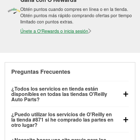
Obtén puntos cuando compres en línea o en la tienda.
Obtén puntos más rápido comprando ofertas por tiempo
limitado con puntos extras.
Únete a O'Rewards o inicia sesión
Preguntas Frecuentes
¿Todos los servicios en tienda están
disponibles en todas las tiendas O'Reilly
Auto Parts?
Todos los servicios gratuitos de tienda, incluyendo
¿Puedo utilizar los servicios de O'Reilly en
las pruebas de batería, pruebas de alternador y
la tienda #871 si he comprado las partes en
motor de arranque, revisión de la luz “Check Engine”
otro lugar?
con O'Reilly VeriScan® e instalación de
Puedes solicitar la mayoría de los servicios en tienda
limpiaparabrisas o bombillas, están disponibles en
¿Necesito hacer una cita previa para los