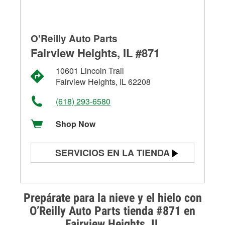
O'Reilly Auto Parts
Fairview Heights, IL #871
10601 Lincoln Trail
Fairview Heights, IL 62208
(618) 293-6580
Shop Now
SERVICIOS EN LA TIENDA
Prueba de batería
Prueba de alternadores y
Prepárate para la nieve y el hielo con
arrancadores
O’Reilly Auto Parts tienda #871 en
Fairview Heights, IL