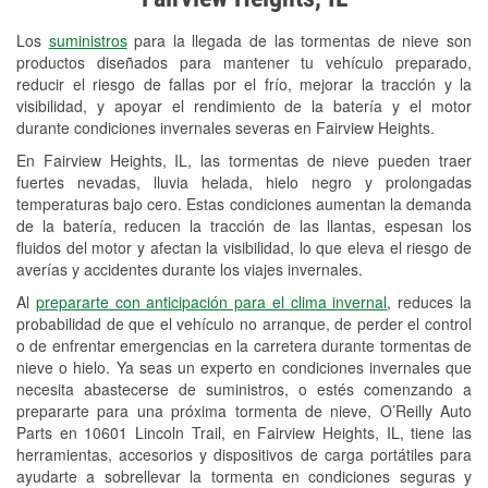
Revisión de la luz "Check Engine"
Los
suministros
para la llegada de las tormentas de nieve son
Reciclaje de baterías y aceite
productos diseñados para mantener tu vehículo preparado,
reducir el riesgo de fallas por el frío, mejorar la tracción y la
Instalación de bombillas de faros
visibilidad, y apoyar el rendimiento de la batería y el motor
Instalación de limpiaparabrisas
durante condiciones invernales severas en Fairview Heights.
En Fairview Heights, IL, las tormentas de nieve pueden traer
Programa de Préstamo de
fuertes nevadas, lluvia helada, hielo negro y prolongadas
Herramientas
temperaturas bajo cero. Estas condiciones aumentan la demanda
de la batería, reducen la tracción de las llantas, espesan los
Rectificación de tambores y discos de
fluidos del motor y afectan la visibilidad, lo que eleva el riesgo de
freno
averías y accidentes durante los viajes invernales.
Al
prepararte con anticipación para el clima invernal
, reduces la
Snowstorm Supplies
probabilidad de que el vehículo no arranque, de perder el control
o de enfrentar emergencias en la carretera durante tormentas de
Tornado Supplies
nieve o hielo. Ya seas un experto en condiciones invernales que
Conoce más
necesita abastecerse de suministros, o estés comenzando a
prepararte para una próxima tormenta de nieve, O’Reilly Auto
Parts en 10601 Lincoln Trail, en Fairview Heights, IL, tiene las
herramientas, accesorios y dispositivos de carga portátiles para
ayudarte a sobrellevar la tormenta en condiciones seguras y