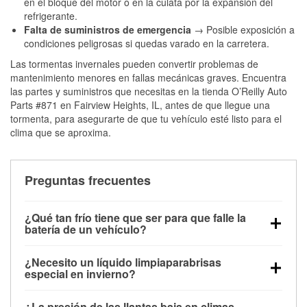
en el bloque del motor o en la culata por la expansión del
refrigerante.
Falta de suministros de emergencia
→ Posible exposición a
condiciones peligrosas si quedas varado en la carretera.
Las tormentas invernales pueden convertir problemas de
mantenimiento menores en fallas mecánicas graves. Encuentra
las partes y suministros que necesitas en la tienda O’Reilly Auto
Parts #871 en Fairview Heights, IL, antes de que llegue una
tormenta, para asegurarte de que tu vehículo esté listo para el
clima que se aproxima.
Preguntas frecuentes
¿Qué tan frío tiene que ser para que falle la
batería de un vehículo?
La capacidad de la batería comienza a disminuir por
¿Necesito un líquido limpiaparabrisas
debajo de los 32 °F y puede perder hasta la mitad de
especial en invierno?
su potencia de arranque cerca de los 0 °F, lo que
Sí. El líquido limpiaparabrisas para invierno resiste
aumenta la probabilidad de que el vehículo no
¿La presión de las llantas baja en climas