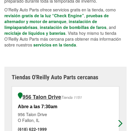
preparado durante toda la temporada de invierno.
O’Reilly Auto Parts ofrece servicios gratis en la tienda, como
revisión gratis de la luz “Check Engine”
,
pruebas de
alternador y motor de arranque
,
instalación de
limpiaparabrisas
,
instalación de bombillas de faros
, and
reciclaje de líquidos y baterías
. Visita hoy mismo tu tienda
O’Reilly Auto Parts más cercana para obtener más información
sobre nuestros
servicios en la tienda
.
Tiendas O'Reilly Auto Parts cercanas
956 Talon Drive
Tienda 1151
Abre a las 7:30am
Ab
956 Talon Drive
44
O Fallon, IL
Bel
(618) 622-1999
(6