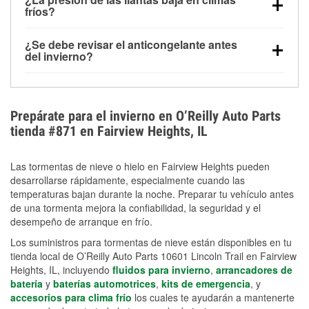
la congelación y ayuda a disolver la sal y la nieve
arranque.
fríos?
derretida en la carretera para mejorar la visibilidad.
Sí. La presión de las llantas normalmente disminuye
¿Se debe revisar el anticongelante antes
alrededor de 1 PSI por cada 10 °F que baja la
del invierno?
temperatura. Puedes obtener más información sobre
Sí. Una mezcla adecuada del anticongelante protege
la baja presión en invierno en nuestro artículo.
el motor contra la congelación, las grietas internas y
el sobrecalentamiento en condiciones de frío
Prepárate para el invierno en O’Reilly Auto Parts
extremo. Aprende cómo comprobar la protección
tienda #871 en Fairview Heights, IL
anticongelante en nuestra sección How-To.
Las tormentas de nieve o hielo en Fairview Heights pueden
desarrollarse rápidamente, especialmente cuando las
temperaturas bajan durante la noche. Preparar tu vehículo antes
de una tormenta mejora la confiabilidad, la seguridad y el
desempeño de arranque en frío.
Los suministros para tormentas de nieve están disponibles en tu
tienda local de O’Reilly Auto Parts 10601 Lincoln Trail en Fairview
Heights, IL, incluyendo
fluidos para invierno
,
arrancadores de
batería
y
baterías automotrices
,
kits de emergencia
, y
accesorios para clima frío
los cuales te ayudarán a mantenerte