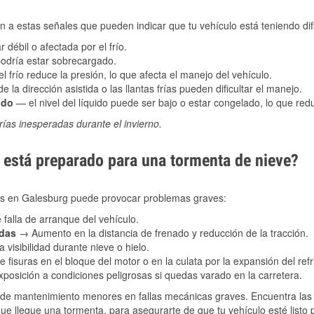
 a estas señales que pueden indicar que tu vehículo está teniendo difi
 débil o afectada por el frío.
podría estar sobrecargado.
l frío reduce la presión, lo que afecta el manejo del vehículo.
e la dirección asistida o las llantas frías pueden dificultar el manejo.
ado
— el nivel del líquido puede ser bajo o estar congelado, lo que reduc
ías inesperadas durante el invierno.
está preparado para una tormenta de nieve?
les en Galesburg puede provocar problemas graves:
 falla de arranque del vehículo.
adas
→ Aumento en la distancia de frenado y reducción de la tracción.
 visibilidad durante nieve o hielo.
 fisuras en el bloque del motor o en la culata por la expansión del refr
posición a condiciones peligrosas si quedas varado en la carretera.
de mantenimiento menores en fallas mecánicas graves. Encuentra las p
ue llegue una tormenta, para asegurarte de que tu vehículo esté listo 