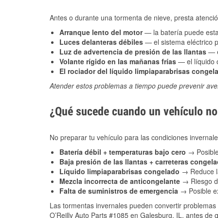
Antes o durante una tormenta de nieve, presta atención
Arranque lento del motor
— la batería puede estar
Luces delanteras débiles
— el sistema eléctrico 
Luz de advertencia de presión de las llantas
— e
Volante rígido en las mañanas frías
— el líquido d
El rociador del líquido limpiaparabrisas congel
Atender estos problemas a tiempo puede prevenir aver
¿Qué sucede cuando un vehículo no 
No preparar tu vehículo para las condiciones inverna
Batería débil + temperaturas bajo cero
→ Posible
Baja presión de las llantas + carreteras congel
Líquido limpiaparabrisas congelado
→ Reduce la
Mezcla incorrecta de anticongelante
→ Riesgo de
Falta de suministros de emergencia
→ Posible ex
Las tormentas invernales pueden convertir problemas 
O’Reilly Auto Parts #1085 en Galesburg, IL, antes de q