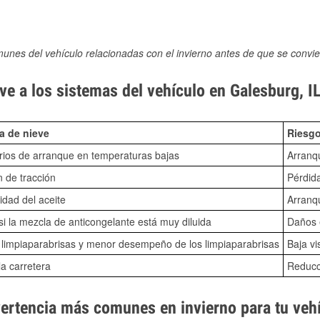
munes del vehículo relacionadas con el invierno antes de que se convie
e a los sistemas del vehículo en Galesburg, I
a de nieve
Riesgo
ios de arranque en temperaturas bajas
Arranq
n de tracción
Pérdida
idad del aceite
Arranqu
i la mezcla de anticongelante está muy diluida
Daños e
o limpiaparabrisas y menor desempeño de los limpiaparabrisas
Baja vi
la carretera
Reducci
vertencia más comunes en invierno para tu veh