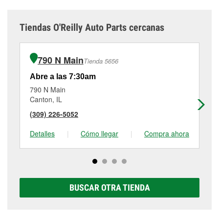
Tiendas O'Reilly Auto Parts cercanas
790 N Main
Tienda 5656
Abre a las 7:30am
Ab
790 N Main
32
Canton, IL
Pe
(309) 226-5052
(2
Detalles
|
Cómo llegar
|
Compra ahora
De
BUSCAR OTRA TIENDA