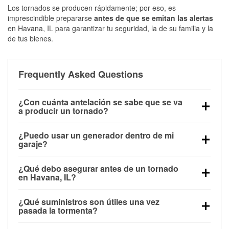
Los tornados se producen rápidamente; por eso, es
imprescindible prepararse
antes de que se emitan las alertas
en Havana, IL para garantizar tu seguridad, la de su familia y la
de tus bienes.
Frequently Asked Questions
¿Con cuánta antelación se sabe que se va
a producir un tornado?
Algunos tornados en Havana, IL se forman sin
¿Puedo usar un generador dentro de mi
apenas previo aviso. Las alertas pueden emitirse
garaje?
minutos antes de que toquen tierra, por lo que es
No. Los generadores deben funcionar al aire libre, a
fundamental prepararse antes de la tormenta.
¿Qué debo asegurar antes de un tornado
una distancia mínima de 20 pies de puertas y
en Havana, IL?
ventanas, para evitar la acumulación de monóxido
Los muebles de exterior, parrillas, herramientas,
de carbono y posibles lesiones.
¿Qué suministros son útiles una vez
trampolines y cualquier objeto suelto del jardín
pasada la tormenta?
deben asegurarse o guardarse para reducir la
Los guantes de protección, mascarillas, linternas,
posibilidad de que vuelen con el viento.