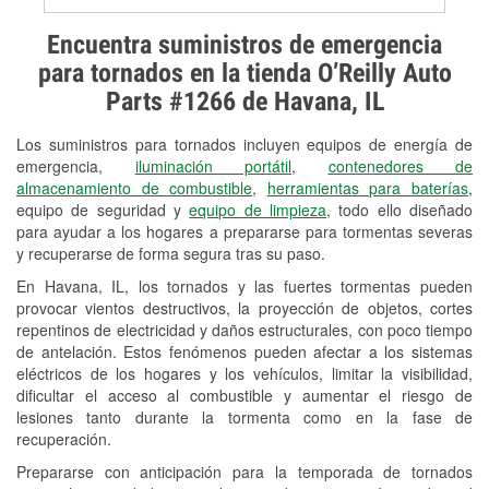
Prueba de alternadores y
Encuentra suministros de emergencia
arrancadores
para tornados en la tienda O’Reilly Auto
Parts #1266 de Havana, IL
Revisión de la luz "Check Engine"
Los suministros para tornados incluyen equipos de energía de
Reciclaje de baterías y aceite
emergencia,
iluminación portátil
,
contenedores de
almacenamiento de combustible
,
herramientas para baterías
,
Instalación de bombillas de faros
equipo de seguridad y
equipo de limpieza
, todo ello diseñado
Instalación de limpiaparabrisas
para ayudar a los hogares a prepararse para tormentas severas
y recuperarse de forma segura tras su paso.
Programa de Préstamo de
En Havana, IL, los tornados y las fuertes tormentas pueden
Herramientas
provocar vientos destructivos, la proyección de objetos, cortes
repentinos de electricidad y daños estructurales, con poco tiempo
Rectificación de tambores y discos de
de antelación. Estos fenómenos pueden afectar a los sistemas
freno
eléctricos de los hogares y los vehículos, limitar la visibilidad,
dificultar el acceso al combustible y aumentar el riesgo de
Mangueras hidráulicas a la medida
lesiones tanto durante la tormenta como en la fase de
recuperación.
Snowstorm Supplies
Prepararse con anticipación para la temporada de tornados