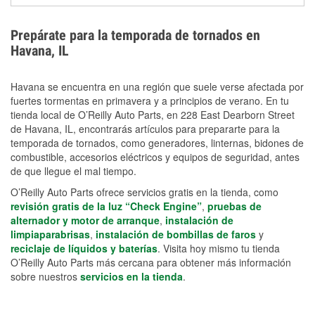
extensiones eléctricas y herramientas de limpieza
ayudan a reducir el riesgo de lesiones durante las
Prepárate para la temporada de tornados en
labores de limpiezas.
Havana, IL
Havana se encuentra en una región que suele verse afectada por
fuertes tormentas en primavera y a principios de verano. En tu
tienda local de O’Reilly Auto Parts, en 228 East Dearborn Street
de Havana, IL, encontrarás artículos para prepararte para la
temporada de tornados, como generadores, linternas, bidones de
combustible, accesorios eléctricos y equipos de seguridad, antes
de que llegue el mal tiempo.
O’Reilly Auto Parts ofrece servicios gratis en la tienda, como
revisión gratis de la luz “Check Engine”
,
pruebas de
alternador y motor de arranque
,
instalación de
limpiaparabrisas
,
instalación de bombillas de faros
y
reciclaje de líquidos y baterías
. Visita hoy mismo tu tienda
O’Reilly Auto Parts más cercana para obtener más información
sobre nuestros
servicios en la tienda
.