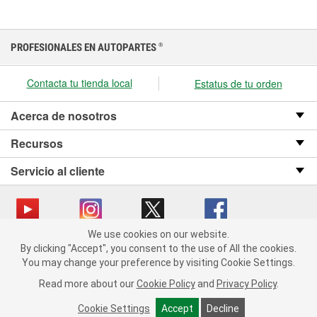
PROFESIONALES EN AUTOPARTES
®
Contacta tu tienda local
Estatus de tu orden
Acerca de nosotros
Recursos
Servicio al cliente
We use cookies on our website.
We use cookies on our website. By clicking "Accept", you consent
Copyright © 2008-2026 O’Reilly Auto Parts v OST_3.2.0.0.729 (3) cv1361
By clicking "Accept", you consent to the use of All the cookies.
to the use of All the cookies.
catalog_main
You may change your preference by visiting Cookie Settings.
You may change your preference by visiting Cookie Settings.
Política de privacidad
Ley de transparencia en las cadenas de suministro
Read more about our
Read more about our
Cookie Policy
Cookie Policy
and
and
Privacy Policy
Privacy Policy
.
.
de California
Cookie Settings
Cookie Settings
Accept
Accept
Decline
Decline