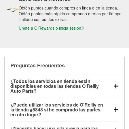
Obtén puntos cuando compres en línea o en la tienda.
Obtén puntos más rápido comprando ofertas por tiempo
limitado con puntos extras.
Únete a O'Rewards o inicia sesión
Preguntas Frecuentes
¿Todos los servicios en tienda están
disponibles en todas las tiendas O'Reilly
Auto Parts?
Todos los servicios gratuitos de tienda, incluyendo
¿Puedo utilizar los servicios de O'Reilly en
las pruebas de batería, pruebas de alternador y
la tienda #5848 si he comprado las partes
motor de arranque, revisión de la luz “Check Engine”
en otro lugar?
con O'Reilly VeriScan® e instalación de
Puedes solicitar la mayoría de los servicios en tienda
limpiaparabrisas o bombillas, están disponibles en
¿Necesito hacer una cita previa para los