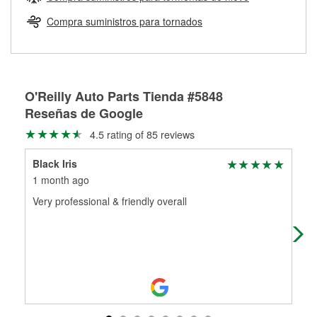
Más información sobre el Programa de Préstamo de
ser rectificados con seguridad. Si tus tambores o discos no
Herramientas de O'Reilly
pueden ser reutilizados, podemos ayudarte a encontrar las
Compra suministros para tornados
partes de reemplazo correctas para tu reparación.
Rectificación de tambores y discos de freno
O'Reilly Auto Parts Tienda #5848
Reseñas de Google
4.5 rating of 85 reviews
Black Iris
Jus
1 month ago
1 m
Very professional & friendly overall
Sea