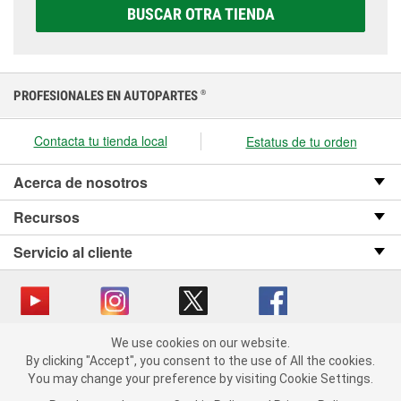
elegir la que sea correcta para tu vehículo y
BUSCAR OTRA TIENDA
presupuesto.
PROFESIONALES EN AUTOPARTES
®
Contacta tu tienda local
Estatus de tu orden
Acerca de nosotros
Recursos
Servicio al cliente
We use cookies on our website.
Copyright © 2008-2026 O’Reilly Auto Parts v OST_3.2.0.0.729 (3) cv1361
We use cookies on our website. By clicking "Accept", you consent
By clicking "Accept", you consent to the use of All the cookies.
catalog_main
to the use of All the cookies.
You may change your preference by visiting Cookie Settings.
You may change your preference by visiting Cookie Settings.
Política de privacidad
Ley de transparencia en las cadenas de suministro