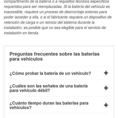
compartimento de la batería o a requisitos técnicos específicos
requeridos para ser reemplazadas. Si la batería del vehículo es
inaccesible, requiere un proceso de desmontaje extenso para
poder acceder a ella, o si el fabricante requiere un dispositivo de
retención de carga o un reinicio del sistema durante la
instalación, es posible que no sea elegible para el servicio de
instalación en tienda.
Preguntas frecuentes sobre las baterías
para vehículos
¿Cómo probar la batería de un vehículo?
Puedes probar la batería de un vehículo de varias
¿Cuáles son las señales de una batería
maneras. El método más rápido es utilizar un
para vehículo débil?
multímetro: con el vehículo apagado, conecta los
Una batería débil suele dar algunas señales de
cables a las terminales de la batería y verifica el
¿Cuánto tiempo duran las baterías para
advertencia. Un arranque lento del motor, faros
voltaje: una batería en buen estado y totalmente
vehículos?
tenues, chasquidos al girar la llave o luces de
cargada debería indicar unos 12.6 voltios. Es
La mayoría de las baterías para vehículos duran
advertencia en el tablero pueden ser indicaciones de
importante saber que las baterías descargadas a