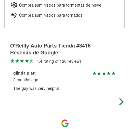
medirán tus tambores o discos para determinar si pueden
Compra suministros para tormentas de nieve
Más información sobre el Programa de Préstamo de
ser rectificados con seguridad. Si tus tambores o discos no
Herramientas de O'Reilly
pueden ser reutilizados, podemos ayudarte a encontrar las
Compra suministros para tornados
partes de reemplazo correctas para tu reparación.
Rectificación de tambores y discos de freno
O'Reilly Auto Parts Tienda #3416
Reseñas de Google
4.4 rating of 120 reviews
glinda piatt
Eri
2 months ago
5 m
The guy was very helpful
Ver
Ver