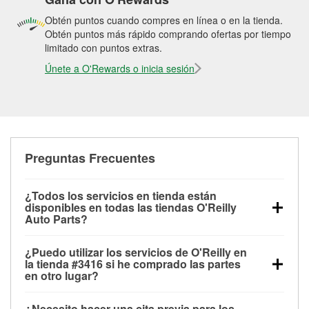
Obtén puntos cuando compres en línea o en la tienda.
Obtén puntos más rápido comprando ofertas por tiempo
limitado con puntos extras.
Únete a O'Rewards o inicia sesión
Preguntas Frecuentes
¿Todos los servicios en tienda están
disponibles en todas las tiendas O'Reilly
Auto Parts?
Todos los servicios gratuitos de tienda, incluyendo
¿Puedo utilizar los servicios de O'Reilly en
las pruebas de batería, pruebas de alternador y
la tienda #3416 si he comprado las partes
motor de arranque, revisión de la luz “Check Engine”
en otro lugar?
con O'Reilly VeriScan® e instalación de
Puedes solicitar la mayoría de los servicios en tienda
limpiaparabrisas o bombillas, están disponibles en
¿Necesito hacer una cita previa para los