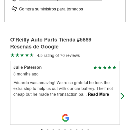
Más información sobre el Programa de Préstamo de
ser rectificados con seguridad. Si tus tambores o discos no
Herramientas de O'Reilly
pueden ser reutilizados, podemos ayudarte a encontrar las
Compra suministros para tornados
partes de reemplazo correctas para tu reparación.
Rectificación de tambores y discos de freno
O'Reilly Auto Parts Tienda #5869
Reseñas de Google
4.5 rating of 70 reviews
Julie Paterson
Jac
3 months ago
4 m
Eduardo was amazing! We're so grateful he took the
So 
extra step to help us out with our car battery. Their not
Tuc
cheap but he made the transaction pa
...
Read More
bee
Mo