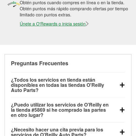
Obtén puntos cuando compres en línea o en la tienda.
Obtén puntos más rápido comprando ofertas por tiempo
limitado con puntos extras.
Únete a O'Rewards o inicia sesión
Preguntas Frecuentes
¿Todos los servicios en tienda están
disponibles en todas las tiendas O'Reilly
Auto Parts?
Todos los servicios gratuitos de tienda, incluyendo
¿Puedo utilizar los servicios de O'Reilly en
las pruebas de batería, pruebas de alternador y
la tienda #5869 si he comprado las partes
motor de arranque, revisión de la luz “Check Engine”
en otro lugar?
con O'Reilly VeriScan® e instalación de
Puedes solicitar la mayoría de los servicios en tienda
limpiaparabrisas o bombillas, están disponibles en
¿Necesito hacer una cita previa para los
de O'Reilly Auto Parts que estén disponibles en la
todas las tiendas O'Reilly Auto Parts. La tienda
servicios de O'Reilly Auto Parts?