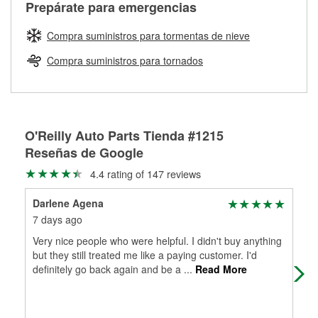
Más información sobre el Programa de Préstamo de
Auto Parts tiene las mangueras y los acoples adecuados
Prepárate para emergencias
traigas tus partes de frenos, nuestros profesionales
Herramientas de O'Reilly
para reparar el sistema hidráulico de tu maquinaria
medirán tus tambores o discos para determinar si pueden
agrícola o de construcción.
Compra suministros para tormentas de nieve
ser rectificados con seguridad. Si tus tambores o discos no
Más información acerca del servicio de mezcla de pintura
pueden ser reutilizados, podemos ayudarte a encontrar las
Compra suministros para tornados
de O'Reilly
partes de reemplazo correctas para tu reparación.
Rectificación de tambores y discos de freno
O'Reilly Auto Parts Tienda #1215
Reseñas de Google
4.4 rating of 147 reviews
Darlene Agena
Ern
7 days ago
3 m
Very nice people who were helpful. I didn't buy anything
Fri
but they still treated me like a paying customer. I'd
definitely go back again and be a
...
Read More