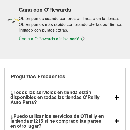
Gana con O'Rewards
Obtén puntos cuando compres en línea o en la tienda.
Obtén puntos más rápido comprando ofertas por tiempo
limitado con puntos extras.
Únete a O'Rewards o inicia sesión
Preguntas Frecuentes
¿Todos los servicios en tienda están
disponibles en todas las tiendas O'Reilly
Auto Parts?
Todos los servicios gratuitos de tienda, incluyendo
¿Puedo utilizar los servicios de O'Reilly en
las pruebas de batería, pruebas de alternador y
la tienda #1215 si he comprado las partes
motor de arranque, revisión de la luz “Check Engine”
en otro lugar?