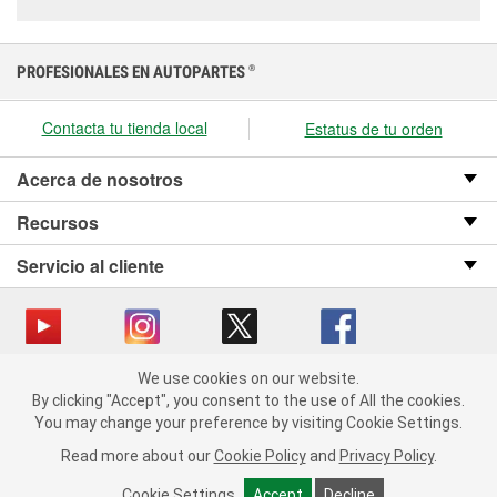
PROFESIONALES EN AUTOPARTES
®
Contacta tu tienda local
Estatus de tu orden
Acerca de nosotros
Recursos
Servicio al cliente
We use cookies on our website.
Copyright © 2008-2026 O’Reilly Auto Parts v OST_3.2.0.0.729 (3) cv1361
We use cookies on our website. By clicking "Accept", you consent
By clicking "Accept", you consent to the use of All the cookies.
catalog_main
to the use of All the cookies.
You may change your preference by visiting Cookie Settings.
You may change your preference by visiting Cookie Settings.
Política de privacidad
Ley de transparencia en las cadenas de suministro
Read more about our
Read more about our
Cookie Policy
Cookie Policy
and
and
Privacy Policy
Privacy Policy
.
.
de California
Cookie Settings
Cookie Settings
Accept
Accept
Decline
Decline