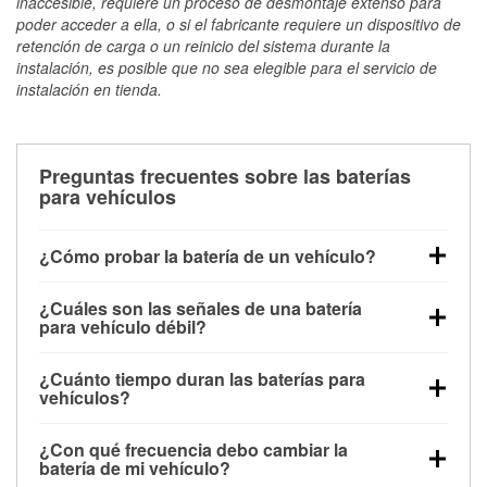
inaccesible, requiere un proceso de desmontaje extenso para
poder acceder a ella, o si el fabricante requiere un dispositivo de
retención de carga o un reinicio del sistema durante la
instalación, es posible que no sea elegible para el servicio de
instalación en tienda.
Preguntas frecuentes sobre las baterías
para vehículos
¿Cómo probar la batería de un vehículo?
Puedes probar la batería de un vehículo de varias
¿Cuáles son las señales de una batería
maneras. El método más rápido es utilizar un
para vehículo débil?
multímetro: con el vehículo apagado, conecta los
Una batería débil suele dar algunas señales de
cables a las terminales de la batería y verifica el
¿Cuánto tiempo duran las baterías para
advertencia. Un arranque lento del motor, faros
voltaje: una batería en buen estado y totalmente
vehículos?
tenues, chasquidos al girar la llave o luces de
cargada debería indicar unos 12.6 voltios. Es
La mayoría de las baterías para vehículos duran
advertencia en el tablero pueden ser indicaciones de
importante saber que las baterías descargadas a
¿Con qué frecuencia debo cambiar la
entre 3 y 5 años. La duración exacta depende de los
que la batería tiene una potencia de carga débil.
veces pueden mostrar una carga completa, y un
batería de mi vehículo?
hábitos de conducción, las condiciones
También puedes notar problemas eléctricos, como
diagnóstico más preciso incluiría realizar una prueba