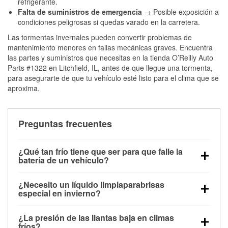
refrigerante.
Falta de suministros de emergencia
→ Posible exposición a
condiciones peligrosas si quedas varado en la carretera.
Las tormentas invernales pueden convertir problemas de
mantenimiento menores en fallas mecánicas graves. Encuentra
las partes y suministros que necesitas en la tienda O’Reilly Auto
Parts #1322 en Litchfield, IL, antes de que llegue una tormenta,
para asegurarte de que tu vehículo esté listo para el clima que se
aproxima.
Preguntas frecuentes
¿Qué tan frío tiene que ser para que falle la
batería de un vehículo?
La capacidad de la batería comienza a disminuir por
¿Necesito un líquido limpiaparabrisas
debajo de los 32 °F y puede perder hasta la mitad de
especial en invierno?
su potencia de arranque cerca de los 0 °F, lo que
Sí. El líquido limpiaparabrisas para invierno resiste
aumenta la probabilidad de que el vehículo no
¿La presión de las llantas baja en climas
la congelación y ayuda a disolver la sal y la nieve
arranque.
fríos?