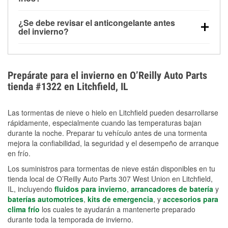
derretida en la carretera para mejorar la visibilidad.
Sí. La presión de las llantas normalmente disminuye
¿Se debe revisar el anticongelante antes
alrededor de 1 PSI por cada 10 °F que baja la
del invierno?
temperatura. Puedes obtener más información sobre
Sí. Una mezcla adecuada del anticongelante protege
la baja presión en invierno en nuestro artículo.
el motor contra la congelación, las grietas internas y
el sobrecalentamiento en condiciones de frío
Prepárate para el invierno en O’Reilly Auto Parts
extremo. Aprende cómo comprobar la protección
tienda #1322 en Litchfield, IL
anticongelante en nuestra sección How-To.
Las tormentas de nieve o hielo en Litchfield pueden desarrollarse
rápidamente, especialmente cuando las temperaturas bajan
durante la noche. Preparar tu vehículo antes de una tormenta
mejora la confiabilidad, la seguridad y el desempeño de arranque
en frío.
Los suministros para tormentas de nieve están disponibles en tu
tienda local de O’Reilly Auto Parts 307 West Union en Litchfield,
IL, incluyendo
fluidos para invierno
,
arrancadores de batería
y
baterías automotrices
,
kits de emergencia
, y
accesorios para
clima frío
los cuales te ayudarán a mantenerte preparado
durante toda la temporada de invierno.