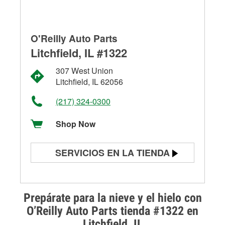
O'Reilly Auto Parts
Litchfield, IL #1322
307 West Union
Litchfield, IL 62056
(217) 324-0300
Shop Now
SERVICIOS EN LA TIENDA
Prueba de batería
Prueba de alternadores y
Prepárate para la nieve y el hielo con
arrancadores
O’Reilly Auto Parts tienda #1322 en
Litchfield, IL