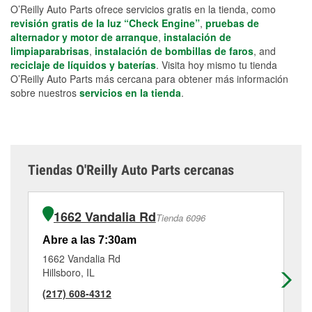
O’Reilly Auto Parts ofrece servicios gratis en la tienda, como
revisión gratis de la luz “Check Engine”
,
pruebas de
alternador y motor de arranque
,
instalación de
limpiaparabrisas
,
instalación de bombillas de faros
, and
reciclaje de líquidos y baterías
. Visita hoy mismo tu tienda
O’Reilly Auto Parts más cercana para obtener más información
sobre nuestros
servicios en la tienda
.
Tiendas O'Reilly Auto Parts cercanas
1662 Vandalia Rd
Tienda 6096
Abre a las 7:30am
Ab
1662 Vandalia Rd
40
Hillsboro, IL
Car
(217) 608-4312
(2