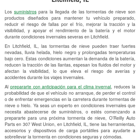
Revisión de la luz "Check Engine"
Los
suministros
para la llegada de las tormentas de nieve son
Reciclaje de baterías y aceite
productos diseñados para mantener tu vehículo preparado,
reducir el riesgo de fallas por el frío, mejorar la tracción y la
Instalación de bombillas de faros
visibilidad, y apoyar el rendimiento de la batería y el motor
Instalación de limpiaparabrisas
durante condiciones invernales severas en Litchfield.
En Litchfield, IL, las tormentas de nieve pueden traer fuertes
Programa de Préstamo de
nevadas, lluvia helada, hielo negro y prolongadas temperaturas
Herramientas
bajo cero. Estas condiciones aumentan la demanda de la batería,
reducen la tracción de las llantas, espesan los fluidos del motor y
Rectificación de tambores y discos de
afectan la visibilidad, lo que eleva el riesgo de averías y
freno
accidentes durante los viajes invernales.
Al
prepararte con anticipación para el clima invernal
, reduces la
Snowstorm Supplies
probabilidad de que el vehículo no arranque, de perder el control
o de enfrentar emergencias en la carretera durante tormentas de
Tornado Supplies
nieve o hielo. Ya seas un experto en condiciones invernales que
Conoce más
necesita abastecerse de suministros, o estés comenzando a
prepararte para una próxima tormenta de nieve, O’Reilly Auto
Parts en 307 West Union, en Litchfield, IL, tiene las herramientas,
accesorios y dispositivos de carga portátiles para ayudarte a
sobrellevar la tormenta en condiciones seguras y cómodas.