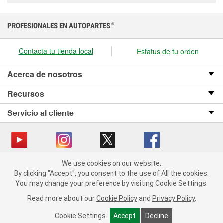
PROFESIONALES EN AUTOPARTES
®
Contacta tu tienda local
Estatus de tu orden
Acerca de nosotros
Recursos
Servicio al cliente
We use cookies on our website.
Copyright © 2008-2026 O’Reilly Auto Parts v OST_3.2.0.0.729 (3) cv1361
We use cookies on our website. By clicking "Accept", you consent
By clicking "Accept", you consent to the use of All the cookies.
catalog_main
to the use of All the cookies.
You may change your preference by visiting Cookie Settings.
You may change your preference by visiting Cookie Settings.
Política de privacidad
Ley de transparencia en las cadenas de suministro
Read more about our
Read more about our
Cookie Policy
Cookie Policy
and
and
Privacy Policy
Privacy Policy
.
.
de California
Cookie Settings
Cookie Settings
Accept
Accept
Decline
Decline