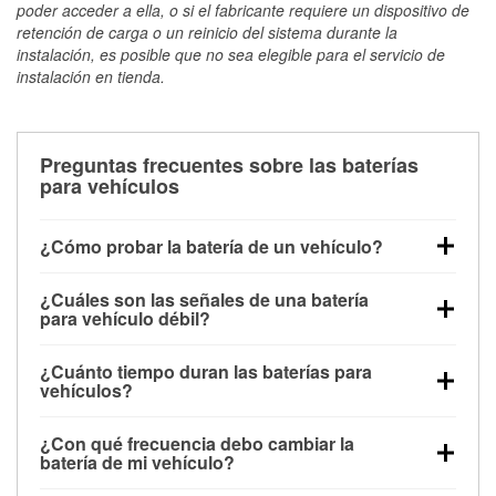
poder acceder a ella, o si el fabricante requiere un dispositivo de
retención de carga o un reinicio del sistema durante la
instalación, es posible que no sea elegible para el servicio de
instalación en tienda.
Preguntas frecuentes sobre las baterías
para vehículos
¿Cómo probar la batería de un vehículo?
Puedes probar la batería de un vehículo de varias
¿Cuáles son las señales de una batería
maneras. El método más rápido es utilizar un
para vehículo débil?
multímetro: con el vehículo apagado, conecta los
Una batería débil suele dar algunas señales de
cables a las terminales de la batería y verifica el
¿Cuánto tiempo duran las baterías para
advertencia. Un arranque lento del motor, faros
voltaje: una batería en buen estado y totalmente
vehículos?
tenues, chasquidos al girar la llave o luces de
cargada debería indicar unos 12.6 voltios. Es
La mayoría de las baterías para vehículos duran
advertencia en el tablero pueden ser indicaciones de
importante saber que las baterías descargadas a
¿Con qué frecuencia debo cambiar la
entre 3 y 5 años. La duración exacta depende de los
que la batería tiene una potencia de carga débil.
veces pueden mostrar una carga completa, y un
batería de mi vehículo?
hábitos de conducción, las condiciones
También puedes notar problemas eléctricos, como
diagnóstico más preciso incluiría realizar una prueba