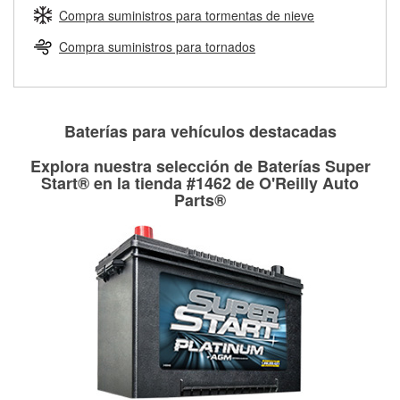
medirán tus tambores o discos para determinar si pueden
Compra suministros para tormentas de nieve
Más información sobre el Programa de Préstamo de
ser rectificados con seguridad. Si tus tambores o discos no
Herramientas de O'Reilly
pueden ser reutilizados, podemos ayudarte a encontrar las
Compra suministros para tornados
partes de reemplazo correctas para tu reparación.
Rectificación de tambores y discos de freno
Baterías para vehículos destacadas
Explora nuestra selección de Baterías Super
Start® en la tienda #1462 de O'Reilly Auto
Parts®