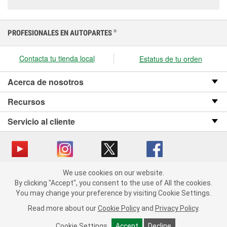
PROFESIONALES EN AUTOPARTES
®
Contacta tu tienda local
Estatus de tu orden
Acerca de nosotros
Recursos
Servicio al cliente
We use cookies on our website.
Copyright © 2008-2026 O’Reilly Auto Parts v OST_3.2.0.0.729 (3) cv1361
We use cookies on our website. By clicking "Accept", you consent
By clicking "Accept", you consent to the use of All the cookies.
catalog_main
to the use of All the cookies.
You may change your preference by visiting Cookie Settings.
You may change your preference by visiting Cookie Settings.
Política de privacidad
Ley de transparencia en las cadenas de suministro
Read more about our
Read more about our
Cookie Policy
Cookie Policy
and
and
Privacy Policy
Privacy Policy
.
.
de California
Cookie Settings
Cookie Settings
Accept
Accept
Decline
Decline