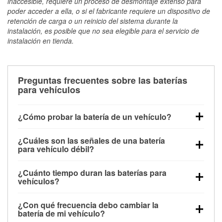
inaccesible, requiere un proceso de desmontaje extenso para
poder acceder a ella, o si el fabricante requiere un dispositivo de
retención de carga o un reinicio del sistema durante la
instalación, es posible que no sea elegible para el servicio de
instalación en tienda.
Preguntas frecuentes sobre las baterías
para vehículos
¿Cómo probar la batería de un vehículo?
Puedes probar la batería de un vehículo de varias
¿Cuáles son las señales de una batería
maneras. El método más rápido es utilizar un
para vehículo débil?
multímetro: con el vehículo apagado, conecta los
Una batería débil suele dar algunas señales de
cables a las terminales de la batería y verifica el
¿Cuánto tiempo duran las baterías para
advertencia. Un arranque lento del motor, faros
voltaje: una batería en buen estado y totalmente
vehículos?
tenues, chasquidos al girar la llave o luces de
cargada debería indicar unos 12.6 voltios. Es
La mayoría de las baterías para vehículos duran
advertencia en el tablero pueden ser indicaciones de
importante saber que las baterías descargadas a
¿Con qué frecuencia debo cambiar la
entre 3 y 5 años. La duración exacta depende de los
que la batería tiene una potencia de carga débil.
veces pueden mostrar una carga completa, y un
batería de mi vehículo?
hábitos de conducción, las condiciones
También puedes notar problemas eléctricos, como
diagnóstico más preciso incluiría realizar una prueba