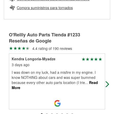
Más información sobre el Programa de Préstamo de
ser rectificados con seguridad. Si tus tambores o discos no
Herramientas de O'Reilly
pueden ser reutilizados, podemos ayudarte a encontrar las
Compra suministros para tornados
partes de reemplazo correctas para tu reparación.
Rectificación de tambores y discos de freno
O'Reilly Auto Parts Tienda #1233
Reseñas de Google
4.4 rating of 190 reviews
Kendra Longoria-Myadze
Mal
3 days ago
2 m
I was down on my luck, had a misfire in my engine. I
The
know NOTHING about cars and was super bummed
& th
because every other auto parts location (I trie
...
Read
in 
More