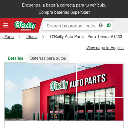
Encuentra la batería correcta para tu vehículo.
Recibe tu orden gratis al día siguiente o recógela en la tienda
Compra baterías SuperStart
to Parts
Illinois
O'Reilly Auto Parts - Peru Tienda #1233
View page in English
Detalles
Baterías para autos