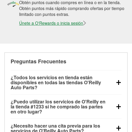
Obtén puntos cuando compres en línea o en la tienda.
Obtén puntos más rápido comprando ofertas por tiempo
limitado con puntos extras.
Únete a O'Rewards o inicia sesión
Preguntas Frecuentes
¿Todos los servicios en tienda están
disponibles en todas las tiendas O'Reilly
Auto Parts?
Todos los servicios gratuitos de tienda, incluyendo
¿Puedo utilizar los servicios de O'Reilly en
las pruebas de batería, pruebas de alternador y
la tienda #1233 si he comprado las partes
motor de arranque, revisión de la luz “Check Engine”
en otro lugar?
con O'Reilly VeriScan® e instalación de
Puedes solicitar la mayoría de los servicios en tienda
limpiaparabrisas o bombillas, están disponibles en
¿Necesito hacer una cita previa para los
de O'Reilly Auto Parts que estén disponibles en la
todas las tiendas O'Reilly Auto Parts. La tienda
servicios de O'Reilly Auto Parts?