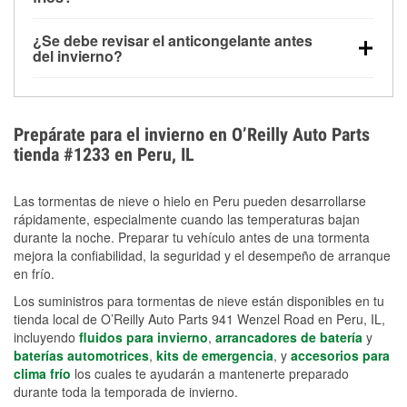
derretida en la carretera para mejorar la visibilidad.
Sí. La presión de las llantas normalmente disminuye
¿Se debe revisar el anticongelante antes
alrededor de 1 PSI por cada 10 °F que baja la
del invierno?
temperatura. Puedes obtener más información sobre
Sí. Una mezcla adecuada del anticongelante protege
la baja presión en invierno en nuestro artículo.
el motor contra la congelación, las grietas internas y
el sobrecalentamiento en condiciones de frío
Prepárate para el invierno en O’Reilly Auto Parts
extremo. Aprende cómo comprobar la protección
tienda #1233 en Peru, IL
anticongelante en nuestra sección How-To.
Las tormentas de nieve o hielo en Peru pueden desarrollarse
rápidamente, especialmente cuando las temperaturas bajan
durante la noche. Preparar tu vehículo antes de una tormenta
mejora la confiabilidad, la seguridad y el desempeño de arranque
en frío.
Los suministros para tormentas de nieve están disponibles en tu
tienda local de O’Reilly Auto Parts 941 Wenzel Road en Peru, IL,
incluyendo
fluidos para invierno
,
arrancadores de batería
y
baterías automotrices
,
kits de emergencia
, y
accesorios para
clima frío
los cuales te ayudarán a mantenerte preparado
durante toda la temporada de invierno.