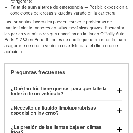
refrigerante.
Falta de suministros de emergencia
→ Posible exposición a
condiciones peligrosas si quedas varado en la carretera.
Las tormentas invernales pueden convertir problemas de
mantenimiento menores en fallas mecánicas graves. Encuentra
las partes y suministros que necesitas en la tienda O’Reilly Auto
Parts #1233 en Peru, IL, antes de que llegue una tormenta, para
asegurarte de que tu vehículo esté listo para el clima que se
aproxima.
Preguntas frecuentes
¿Qué tan frío tiene que ser para que falle la
batería de un vehículo?
La capacidad de la batería comienza a disminuir por
¿Necesito un líquido limpiaparabrisas
debajo de los 32 °F y puede perder hasta la mitad de
especial en invierno?
su potencia de arranque cerca de los 0 °F, lo que
Sí. El líquido limpiaparabrisas para invierno resiste
aumenta la probabilidad de que el vehículo no
¿La presión de las llantas baja en climas
la congelación y ayuda a disolver la sal y la nieve
arranque.
fríos?