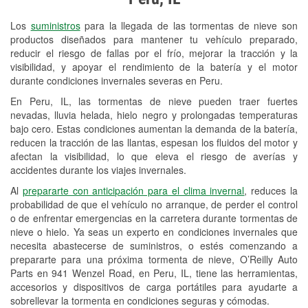
Revisión de la luz "Check Engine"
Los
suministros
para la llegada de las tormentas de nieve son
Reciclaje de baterías y aceite
productos diseñados para mantener tu vehículo preparado,
reducir el riesgo de fallas por el frío, mejorar la tracción y la
Instalación de bombillas de faros
visibilidad, y apoyar el rendimiento de la batería y el motor
Instalación de limpiaparabrisas
durante condiciones invernales severas en Peru.
En Peru, IL, las tormentas de nieve pueden traer fuertes
Programa de Préstamo de
nevadas, lluvia helada, hielo negro y prolongadas temperaturas
Herramientas
bajo cero. Estas condiciones aumentan la demanda de la batería,
reducen la tracción de las llantas, espesan los fluidos del motor y
Rectificación de tambores y discos de
afectan la visibilidad, lo que eleva el riesgo de averías y
freno
accidentes durante los viajes invernales.
Al
prepararte con anticipación para el clima invernal
, reduces la
Snowstorm Supplies
probabilidad de que el vehículo no arranque, de perder el control
o de enfrentar emergencias en la carretera durante tormentas de
Tornado Supplies
nieve o hielo. Ya seas un experto en condiciones invernales que
Conoce más
necesita abastecerse de suministros, o estés comenzando a
prepararte para una próxima tormenta de nieve, O’Reilly Auto
Parts en 941 Wenzel Road, en Peru, IL, tiene las herramientas,
accesorios y dispositivos de carga portátiles para ayudarte a
sobrellevar la tormenta en condiciones seguras y cómodas.