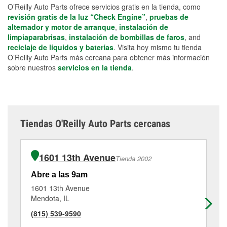
O’Reilly Auto Parts ofrece servicios gratis en la tienda, como
revisión gratis de la luz “Check Engine”
,
pruebas de
alternador y motor de arranque
,
instalación de
limpiaparabrisas
,
instalación de bombillas de faros
, and
reciclaje de líquidos y baterías
. Visita hoy mismo tu tienda
O’Reilly Auto Parts más cercana para obtener más información
sobre nuestros
servicios en la tienda
.
Tiendas O'Reilly Auto Parts cercanas
1601 13th Avenue
Tienda 2002
Abre a las 9am
Ab
1601 13th Avenue
27
Mendota, IL
Ot
(815) 539-9590
(8