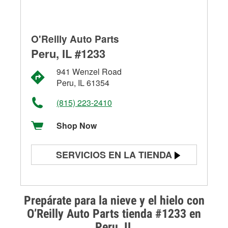
O'Reilly Auto Parts
Peru, IL #1233
941 Wenzel Road
Peru, IL 61354
(815) 223-2410
Shop Now
SERVICIOS EN LA TIENDA
Prueba de batería
Prueba de alternadores y
Prepárate para la nieve y el hielo con
arrancadores
O’Reilly Auto Parts tienda #1233 en
Peru, IL