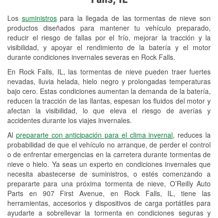
Revisión de la luz "Check Engine"
Los
suministros
para la llegada de las tormentas de nieve son
Reciclaje de baterías y aceite
productos diseñados para mantener tu vehículo preparado,
reducir el riesgo de fallas por el frío, mejorar la tracción y la
Instalación de bombillas de faros
visibilidad, y apoyar el rendimiento de la batería y el motor
Instalación de limpiaparabrisas
durante condiciones invernales severas en Rock Falls.
En Rock Falls, IL, las tormentas de nieve pueden traer fuertes
Programa de Préstamo de
nevadas, lluvia helada, hielo negro y prolongadas temperaturas
Herramientas
bajo cero. Estas condiciones aumentan la demanda de la batería,
reducen la tracción de las llantas, espesan los fluidos del motor y
Mezcla de pinturas
afectan la visibilidad, lo que eleva el riesgo de averías y
accidentes durante los viajes invernales.
Rectificación de tambores y discos de
Al
prepararte con anticipación para el clima invernal
, reduces la
freno
probabilidad de que el vehículo no arranque, de perder el control
o de enfrentar emergencias en la carretera durante tormentas de
Mangueras hidráulicas a la medida
nieve o hielo. Ya seas un experto en condiciones invernales que
necesita abastecerse de suministros, o estés comenzando a
Snowstorm Supplies
prepararte para una próxima tormenta de nieve, O’Reilly Auto
Parts en 907 First Avenue, en Rock Falls, IL, tiene las
Tornado Supplies
herramientas, accesorios y dispositivos de carga portátiles para
Conoce más
ayudarte a sobrellevar la tormenta en condiciones seguras y