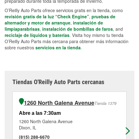
preparado durante toda la temporada de invierno.
O’Reilly Auto Parts ofrece servicios gratis en la tienda, como
revisión gratis de la luz “Check Engine”
,
pruebas de
alternador y motor de arranque
,
instalación de
limpiaparabrisas
,
instalación de bombillas de faros
, and
reciclaje de líquidos y baterías
. Visita hoy mismo tu tienda
O’Reilly Auto Parts más cercana para obtener más información
sobre nuestros
servicios en la tienda
.
Tiendas O'Reilly Auto Parts cercanas
1260 North Galena Avenue
Tienda 1379
Abre a las 7:30am
Ab
1260 North Galena Avenue
12
Dixon, IL
Cli
(815) 288-6670
(5