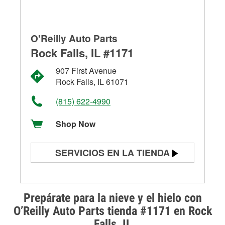
O'Reilly Auto Parts
Rock Falls, IL #1171
907 First Avenue
Rock Falls, IL 61071
(815) 622-4990
Shop Now
SERVICIOS EN LA TIENDA
Prueba de batería
Prueba de alternadores y
Prepárate para la nieve y el hielo con
arrancadores
O’Reilly Auto Parts tienda #1171 en Rock
Falls, IL