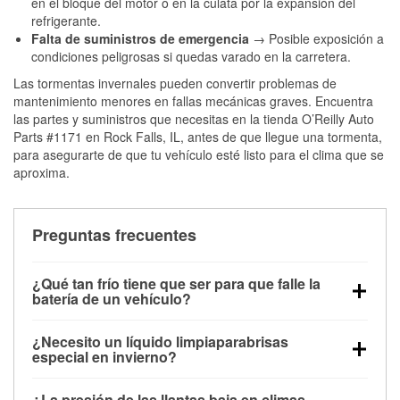
en el bloque del motor o en la culata por la expansión del
refrigerante.
Falta de suministros de emergencia
→ Posible exposición a
condiciones peligrosas si quedas varado en la carretera.
Las tormentas invernales pueden convertir problemas de
mantenimiento menores en fallas mecánicas graves. Encuentra
las partes y suministros que necesitas en la tienda O’Reilly Auto
Parts #1171 en Rock Falls, IL, antes de que llegue una tormenta,
para asegurarte de que tu vehículo esté listo para el clima que se
aproxima.
Preguntas frecuentes
¿Qué tan frío tiene que ser para que falle la
batería de un vehículo?
La capacidad de la batería comienza a disminuir por
¿Necesito un líquido limpiaparabrisas
debajo de los 32 °F y puede perder hasta la mitad de
especial en invierno?
su potencia de arranque cerca de los 0 °F, lo que
Sí. El líquido limpiaparabrisas para invierno resiste
aumenta la probabilidad de que el vehículo no
¿La presión de las llantas baja en climas