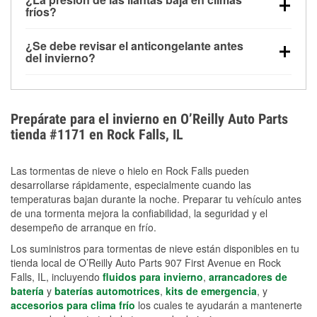
la congelación y ayuda a disolver la sal y la nieve
arranque.
fríos?
derretida en la carretera para mejorar la visibilidad.
Sí. La presión de las llantas normalmente disminuye
¿Se debe revisar el anticongelante antes
alrededor de 1 PSI por cada 10 °F que baja la
del invierno?
temperatura. Puedes obtener más información sobre
Sí. Una mezcla adecuada del anticongelante protege
la baja presión en invierno en nuestro artículo.
el motor contra la congelación, las grietas internas y
el sobrecalentamiento en condiciones de frío
Prepárate para el invierno en O’Reilly Auto Parts
extremo. Aprende cómo comprobar la protección
tienda #1171 en Rock Falls, IL
anticongelante en nuestra sección How-To.
Las tormentas de nieve o hielo en Rock Falls pueden
desarrollarse rápidamente, especialmente cuando las
temperaturas bajan durante la noche. Preparar tu vehículo antes
de una tormenta mejora la confiabilidad, la seguridad y el
desempeño de arranque en frío.
Los suministros para tormentas de nieve están disponibles en tu
tienda local de O’Reilly Auto Parts 907 First Avenue en Rock
Falls, IL, incluyendo
fluidos para invierno
,
arrancadores de
batería
y
baterías automotrices
,
kits de emergencia
, y
accesorios para clima frío
los cuales te ayudarán a mantenerte