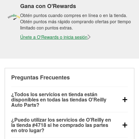
Gana con O'Rewards
Obtén puntos cuando compres en línea o en la tienda.
Obtén puntos más rápido comprando ofertas por tiempo
limitado con puntos extras.
Únete a O'Rewards o inicia sesión
Preguntas Frecuentes
¿Todos los servicios en tienda están
disponibles en todas las tiendas O'Reilly
Auto Parts?
Todos los servicios gratuitos de tienda, incluyendo
¿Puedo utilizar los servicios de O'Reilly en
las pruebas de batería, pruebas de alternador y
la tienda #4718 si he comprado las partes
motor de arranque, revisión de la luz “Check Engine”
en otro lugar?
con O'Reilly VeriScan® e instalación de