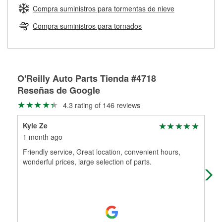
medirán tus tambores o discos para determinar si pueden
Compra suministros para tormentas de nieve
Más información sobre el Programa de Préstamo de
ser rectificados con seguridad. Si tus tambores o discos no
Herramientas de O'Reilly
pueden ser reutilizados, podemos ayudarte a encontrar las
Compra suministros para tornados
partes de reemplazo correctas para tu reparación.
Rectificación de tambores y discos de freno
O'Reilly Auto Parts Tienda #4718
Reseñas de Google
4.3 rating of 146 reviews
Kyle Ze
Deb
1 month ago
5 m
Friendly service, Great location, convenient hours,
I n
wonderful prices, large selection of parts.
was
aut