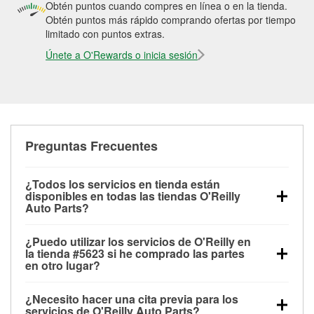
Obtén puntos cuando compres en línea o en la tienda.
Obtén puntos más rápido comprando ofertas por tiempo
limitado con puntos extras.
Únete a O'Rewards o inicia sesión
Preguntas Frecuentes
¿Todos los servicios en tienda están
disponibles en todas las tiendas O'Reilly
Auto Parts?
Todos los servicios gratuitos de tienda, incluyendo
¿Puedo utilizar los servicios de O'Reilly en
las pruebas de batería, pruebas de alternador y
la tienda #5623 si he comprado las partes
motor de arranque, revisión de la luz “Check Engine”
en otro lugar?
con O'Reilly VeriScan® e instalación de
Puedes solicitar la mayoría de los servicios en tienda
limpiaparabrisas o bombillas, están disponibles en
¿Necesito hacer una cita previa para los
de O'Reilly Auto Parts que estén disponibles en la
todas las tiendas O'Reilly Auto Parts. La tienda
servicios de O'Reilly Auto Parts?