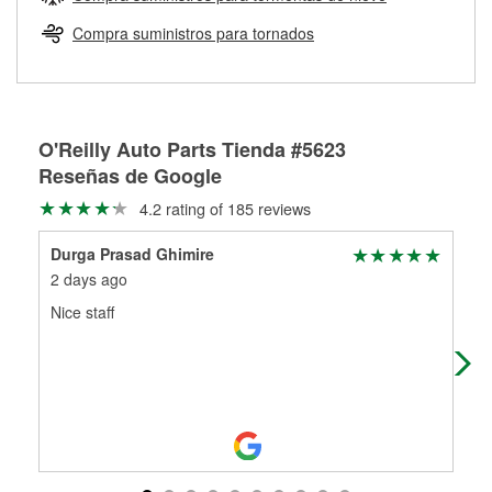
Más información sobre el Programa de Préstamo de
ser rectificados con seguridad. Si tus tambores o discos no
Herramientas de O'Reilly
pueden ser reutilizados, podemos ayudarte a encontrar las
Compra suministros para tornados
partes de reemplazo correctas para tu reparación.
Rectificación de tambores y discos de freno
O'Reilly Auto Parts Tienda #5623
Reseñas de Google
4.2 rating of 185 reviews
Durga Prasad Ghimire
Rod
2 days ago
15 
Nice staff
I n
nee