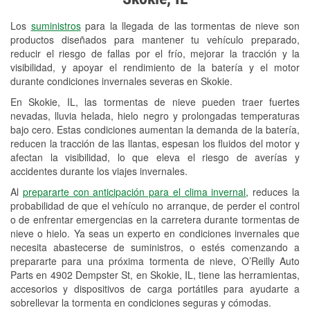
Revisión de la luz "Check Engine"
Los
suministros
para la llegada de las tormentas de nieve son
Reciclaje de baterías y aceite
productos diseñados para mantener tu vehículo preparado,
reducir el riesgo de fallas por el frío, mejorar la tracción y la
Instalación de bombillas de faros
visibilidad, y apoyar el rendimiento de la batería y el motor
Instalación de limpiaparabrisas
durante condiciones invernales severas en Skokie.
En Skokie, IL, las tormentas de nieve pueden traer fuertes
Programa de Préstamo de
nevadas, lluvia helada, hielo negro y prolongadas temperaturas
Herramientas
bajo cero. Estas condiciones aumentan la demanda de la batería,
reducen la tracción de las llantas, espesan los fluidos del motor y
Rectificación de tambores y discos de
afectan la visibilidad, lo que eleva el riesgo de averías y
freno
accidentes durante los viajes invernales.
Al
prepararte con anticipación para el clima invernal
, reduces la
Snowstorm Supplies
probabilidad de que el vehículo no arranque, de perder el control
o de enfrentar emergencias en la carretera durante tormentas de
Tornado Supplies
nieve o hielo. Ya seas un experto en condiciones invernales que
Conoce más
necesita abastecerse de suministros, o estés comenzando a
prepararte para una próxima tormenta de nieve, O’Reilly Auto
Parts en 4902 Dempster St, en Skokie, IL, tiene las herramientas,
accesorios y dispositivos de carga portátiles para ayudarte a
sobrellevar la tormenta en condiciones seguras y cómodas.