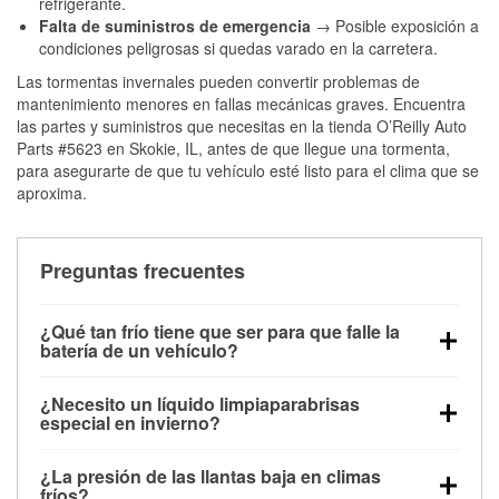
refrigerante.
Falta de suministros de emergencia
→ Posible exposición a
condiciones peligrosas si quedas varado en la carretera.
Las tormentas invernales pueden convertir problemas de
mantenimiento menores en fallas mecánicas graves. Encuentra
las partes y suministros que necesitas en la tienda O’Reilly Auto
Parts #5623 en Skokie, IL, antes de que llegue una tormenta,
para asegurarte de que tu vehículo esté listo para el clima que se
aproxima.
Preguntas frecuentes
¿Qué tan frío tiene que ser para que falle la
batería de un vehículo?
La capacidad de la batería comienza a disminuir por
¿Necesito un líquido limpiaparabrisas
debajo de los 32 °F y puede perder hasta la mitad de
especial en invierno?
su potencia de arranque cerca de los 0 °F, lo que
Sí. El líquido limpiaparabrisas para invierno resiste
aumenta la probabilidad de que el vehículo no
¿La presión de las llantas baja en climas
la congelación y ayuda a disolver la sal y la nieve
arranque.
fríos?