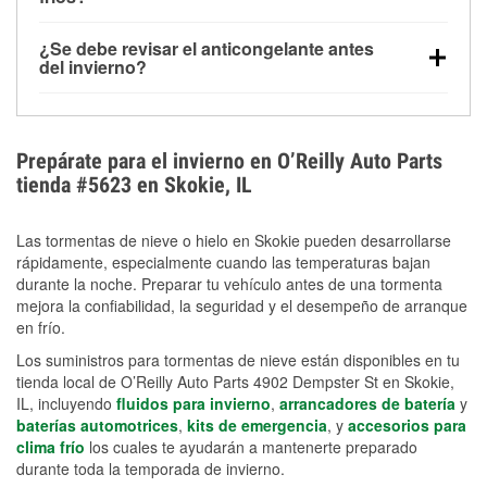
derretida en la carretera para mejorar la visibilidad.
Sí. La presión de las llantas normalmente disminuye
¿Se debe revisar el anticongelante antes
alrededor de 1 PSI por cada 10 °F que baja la
del invierno?
temperatura. Puedes obtener más información sobre
Sí. Una mezcla adecuada del anticongelante protege
la baja presión en invierno en nuestro artículo.
el motor contra la congelación, las grietas internas y
el sobrecalentamiento en condiciones de frío
Prepárate para el invierno en O’Reilly Auto Parts
extremo. Aprende cómo comprobar la protección
tienda #5623 en Skokie, IL
anticongelante en nuestra sección How-To.
Las tormentas de nieve o hielo en Skokie pueden desarrollarse
rápidamente, especialmente cuando las temperaturas bajan
durante la noche. Preparar tu vehículo antes de una tormenta
mejora la confiabilidad, la seguridad y el desempeño de arranque
en frío.
Los suministros para tormentas de nieve están disponibles en tu
tienda local de O’Reilly Auto Parts 4902 Dempster St en Skokie,
IL, incluyendo
fluidos para invierno
,
arrancadores de batería
y
baterías automotrices
,
kits de emergencia
, y
accesorios para
clima frío
los cuales te ayudarán a mantenerte preparado
durante toda la temporada de invierno.