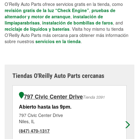
O’Reilly Auto Parts ofrece servicios gratis en la tienda, como
revisión gratis de la luz “Check Engine”
,
pruebas de
alternador y motor de arranque
,
instalación de
limpiaparabrisas
,
instalación de bombillas de faros
, and
reciclaje de líquidos y baterías
. Visita hoy mismo tu tienda
O’Reilly Auto Parts más cercana para obtener más información
sobre nuestros
servicios en la tienda
.
Tiendas O'Reilly Auto Parts cercanas
797 Civic Center Drive
Tienda 3391
Abierto hasta las 9pm.
Ab
797 Civic Center Drive
73
Niles, IL
Ch
(847) 470-1317
(7