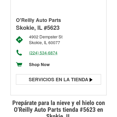
O'Reilly Auto Parts
Skokie, IL #5623
4902 Dempster St
Skokie, IL 60077
(224) 534-6874
Shop Now
SERVICIOS EN LA TIENDA
Prueba de batería
Prueba de alternadores y
Prepárate para la nieve y el hielo con
arrancadores
O’Reilly Auto Parts tienda #5623 en
Skokie, IL