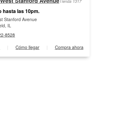
 West Stanford Avenue
Tienda 1317
o hasta las 10pm.
t Stanford Avenue
eld, IL
22-8528
s
|
Cómo llegar
|
Compra ahora