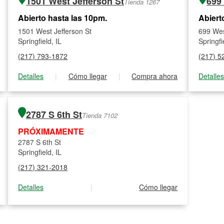
1501 West Jefferson St
699
Tienda 1267
Abierto hasta las 10pm.
Abiert
1501 West Jefferson St
699 Wes
Springfield, IL
Springfi
(217) 793-1872
(217) 5
Detalles
|
Cómo llegar
|
Compra ahora
Detalle
2787 S 6th St
Tienda 7102
PRÓXIMAMENTE
2787 S 6th St
Springfield, IL
(217) 321-2018
Detalles
|
Cómo llegar