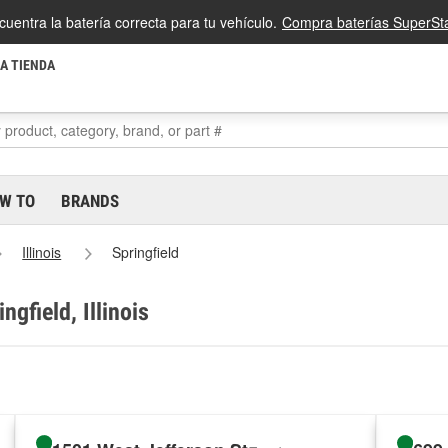
cuentra la batería correcta para tu vehículo.
Compra baterías SuperSta
LA TIENDA
W TO
BRANDS
Illinois
Springfield
ngfield, Illinois