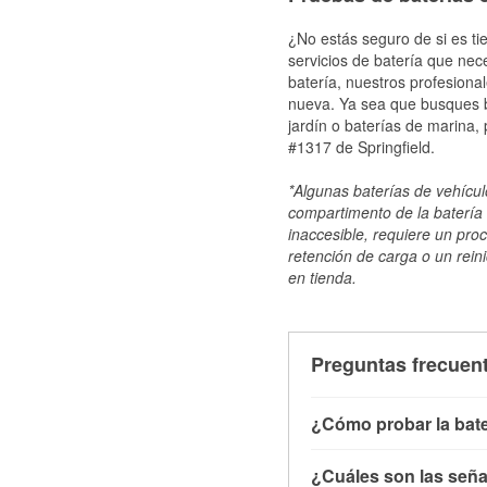
¿No estás seguro de si es tie
servicios de batería que nec
batería, nuestros profesiona
nueva. Ya sea que busques ba
jardín o baterías de marina,
#1317 de Springfield.
*Algunas baterías de vehículo
compartimento de la batería 
inaccesible, requiere un pro
retención de carga o un reini
en tienda.
Preguntas frecuent
¿Cómo probar la bate
Puedes probar la bater
¿Cuáles son las señal
con el vehículo apagado