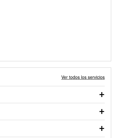
Ver todos los servicios
 autos, camionetas, SUVs, vehículos comerciales y
 probarse dentro o fuera del vehículo y cargarse en
uno de nuestros profesionales te ayudará a encontrar
otor de arranque o alternador. Lleva tu vehículo a tu
y arranque en el estacionamiento, o desmonta el
rueben.