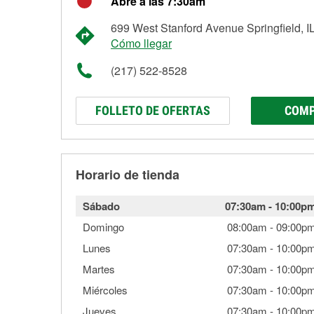
Abre a las 7:30am
699 West Stanford Avenue Springfield, I
Cómo llegar
(217) 522-8528
FOLLETO DE OFERTAS
COMP
Horario de tienda
Sábado
07:30am
-
10:00p
Domingo
08:00am
-
09:00p
Lunes
07:30am
-
10:00p
Martes
07:30am
-
10:00p
Miércoles
07:30am
-
10:00p
Jueves
07:30am
-
10:00p