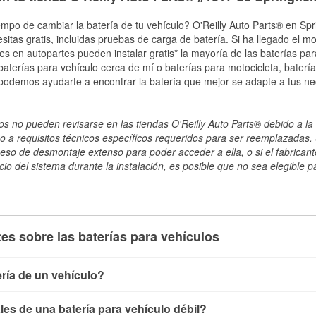
mpo de cambiar la batería de tu vehículo? O'Reilly Auto Parts® en Sprin
esitas gratis, incluidas pruebas de carga de batería. Si ha llegado el 
les en autopartes pueden instalar gratis* la mayoría de las baterías pa
terías para vehículo cerca de mí o baterías para motocicleta, batería
 podemos ayudarte a encontrar la batería que mejor se adapte a tus ne
s no pueden revisarse en las tiendas O'Reilly Auto Parts® debido a la 
o a requisitos técnicos específicos requeridos para ser reemplazadas. S
ceso de desmontaje extenso para poder acceder a ella, o si el fabricant
cio del sistema durante la instalación, es posible que no sea elegible pa
es sobre las baterías para vehículos
ría de un vehículo?
ía de un vehículo de varias maneras. El método más rápido es ut
es de una batería para vehículo débil?
, conecta los cables a las terminales de la batería y verifica el 