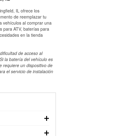
gfield, IL ofrece los
momento de reemplazar tu
ra vehículos al comprar una
s para ATV, baterías para
cesidades en la tienda
dificultad de acceso al
i la batería del vehículo es
e requiere un dispositivo de
ra el servicio de instalación
ilizar un multímetro:
voltaje: una batería en