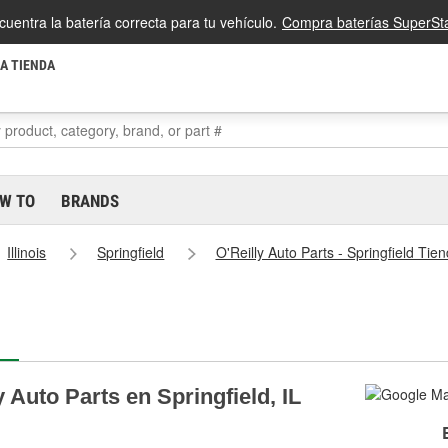
cuentra la batería correcta para tu vehículo.
Compra baterías SuperSta
LA TIENDA
W TO
BRANDS
Illinois
Springfield
O'Reilly Auto Parts - Springfield Ti
 Auto Parts en Springfield, IL