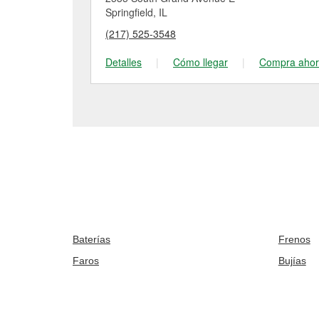
Springfield, IL
(217) 525-3548
Detalles
|
Cómo llegar
|
Compra aho
Baterías
Frenos
Faros
Bujías