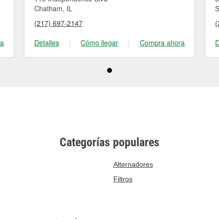
Chatham, IL
S
(217) 697-2147
(
ra
Detalles
|
Cómo llegar
|
Compra ahora
D
Categorías populares
Alternadores
Filtros