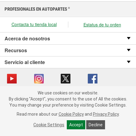
PROFESIONALES EN AUTOPARTES
®
Contacta tu tienda local
Estatus de tu orden
Acerca de nosotros
Recursos
Servicio al cliente
We use cookies on our website.
Copyright © 2008-2026 O’Reilly Auto Parts v OST_3.2.0.0.729 (3) cv1361
We use cookies on our website. By clicking "Accept", you consent
By clicking "Accept", you consent to the use of All the cookies.
catalog_main
to the use of All the cookies.
You may change your preference by visiting Cookie Settings.
You may change your preference by visiting Cookie Settings.
Política de privacidad
Ley de transparencia en las cadenas de suministro
Read more about our
Read more about our
Cookie Policy
Cookie Policy
and
and
Privacy Policy
Privacy Policy
.
.
de California
Cookie Settings
Cookie Settings
Accept
Accept
Decline
Decline