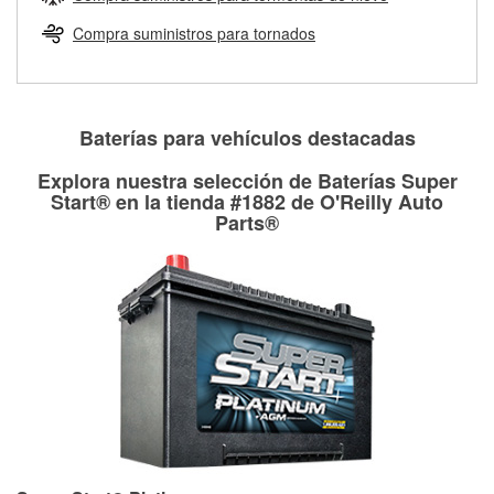
Más información sobre el Programa de Préstamo de
ser rectificados con seguridad. Si tus tambores o discos no
Herramientas de O'Reilly
pueden ser reutilizados, podemos ayudarte a encontrar las
Compra suministros para tornados
partes de reemplazo correctas para tu reparación.
Rectificación de tambores y discos de freno
Baterías para vehículos destacadas
Explora nuestra selección de Baterías Super
Start® en la tienda #1882 de O'Reilly Auto
Parts®