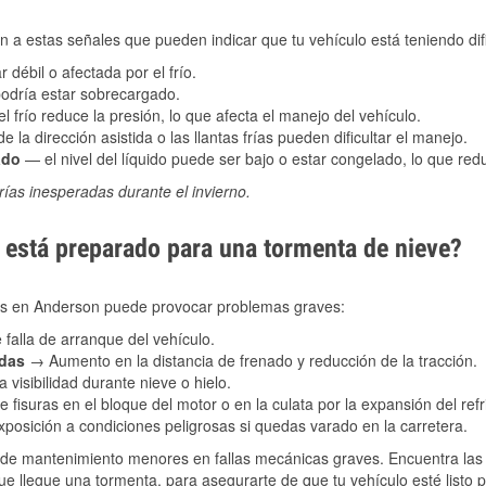
 a estas señales que pueden indicar que tu vehículo está teniendo difi
 débil o afectada por el frío.
podría estar sobrecargado.
l frío reduce la presión, lo que afecta el manejo del vehículo.
e la dirección asistida o las llantas frías pueden dificultar el manejo.
ado
— el nivel del líquido puede ser bajo o estar congelado, lo que reduc
ías inesperadas durante el invierno.
está preparado para una tormenta de nieve?
les en Anderson puede provocar problemas graves:
 falla de arranque del vehículo.
adas
→ Aumento en la distancia de frenado y reducción de la tracción.
 visibilidad durante nieve o hielo.
 fisuras en el bloque del motor o en la culata por la expansión del refr
posición a condiciones peligrosas si quedas varado en la carretera.
de mantenimiento menores en fallas mecánicas graves. Encuentra las p
ue llegue una tormenta, para asegurarte de que tu vehículo esté listo 