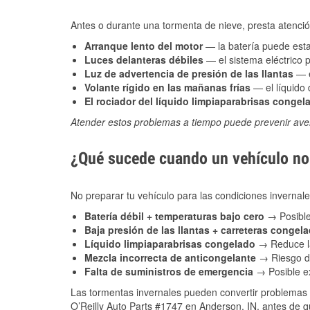
Antes o durante una tormenta de nieve, presta atención
Arranque lento del motor
— la batería puede estar
Luces delanteras débiles
— el sistema eléctrico 
Luz de advertencia de presión de las llantas
— e
Volante rígido en las mañanas frías
— el líquido d
El rociador del líquido limpiaparabrisas congel
Atender estos problemas a tiempo puede prevenir aver
¿Qué sucede cuando un vehículo no 
No preparar tu vehículo para las condiciones inverna
Batería débil + temperaturas bajo cero
→ Posible
Baja presión de las llantas + carreteras congel
Líquido limpiaparabrisas congelado
→ Reduce la
Mezcla incorrecta de anticongelante
→ Riesgo de
Falta de suministros de emergencia
→ Posible ex
Las tormentas invernales pueden convertir problemas 
O’Reilly Auto Parts #1747 en Anderson, IN, antes de q