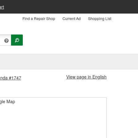
rt
Find a Repair Shop
Current Ad
Shopping List
View page in English
ienda #1747