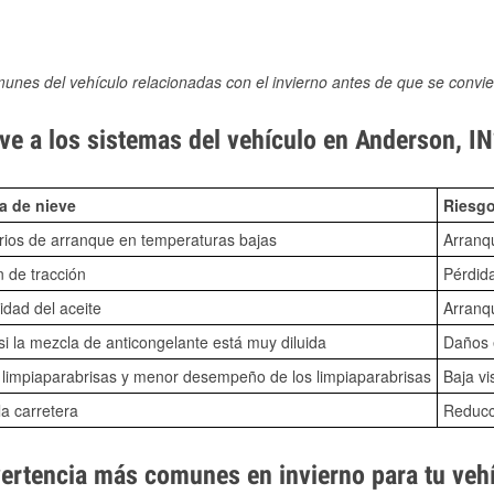
munes del vehículo relacionadas con el invierno antes de que se convie
ve a los sistemas del vehículo en Anderson, I
a de nieve
Riesgo
ios de arranque en temperaturas bajas
Arranq
n de tracción
Pérdida
idad del aceite
Arranqu
i la mezcla de anticongelante está muy diluida
Daños e
o limpiaparabrisas y menor desempeño de los limpiaparabrisas
Baja vi
la carretera
Reducci
vertencia más comunes en invierno para tu veh