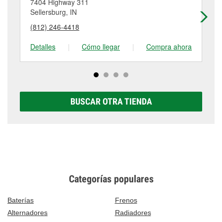
7404 Highway 311
13
tambores de freno, tienen un pequeño costo que
Sellersburg, IN
Cla
puede variar según la tienda. Contacta o visita la
(812) 246-4418
(8
tienda #1679 para obtener más información.
Detalles
|
Cómo llegar
|
Compra ahora
De
BUSCAR OTRA TIENDA
Categorías populares
Baterías
Frenos
Alternadores
Radiadores