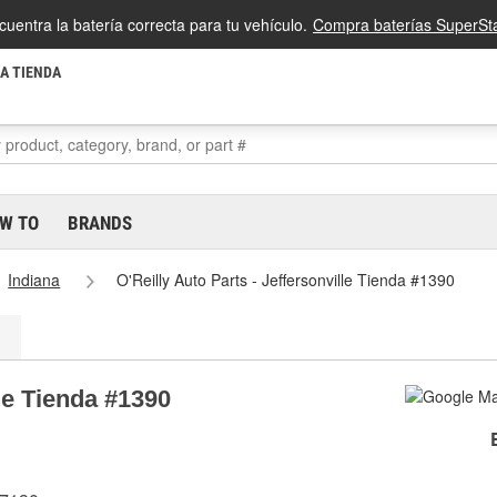
cuentra la batería correcta para tu vehículo.
Compra baterías SuperSta
LA TIENDA
W TO
BRANDS
Indiana
O'Reilly Auto Parts - Jeffersonville Tienda #1390
lle Tienda #1390