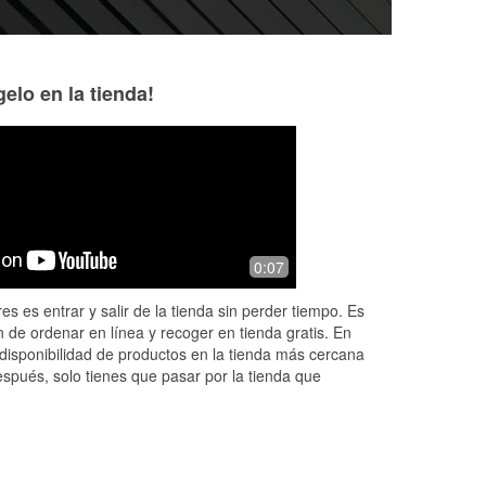
elo en la tienda!
KING KAM
Jim Leidgen
3 months ago
3 months ago
Showed up to O’Reillys I needed
The Jeffersonville 
0:07
valves stems my battery checked oil
simply outstanding
and I needed someone to help me
Chauncey. Please 
es es entrar y salir de la tienda sin perder tiempo. Es
look at my tires. I only had two hours
he deserves.
 de ordenar en línea y recoger en tienda gratis. En
of sle
...
Read More
disponibilidad de productos en la tienda más cercana
espués, solo tienes que pasar por la tienda que