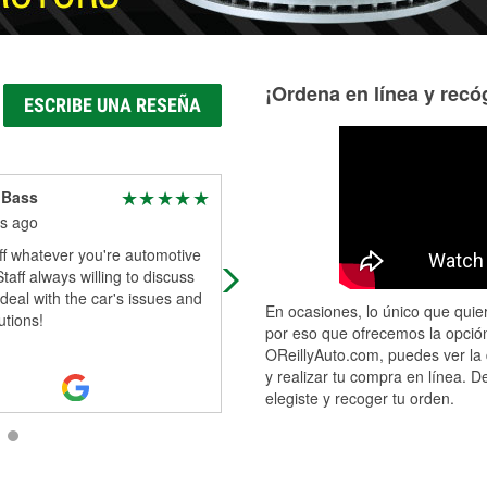
¡Ordena en línea y recóg
ESCRIBE UNA RESEÑA
 Bass
Garrick Cooper
s ago
3 months ago
ff whatever you're automotive
Right part first time!
taff always willing to discuss
deal with the car's issues and
En ocasiones, lo único que quier
utions!
por eso que ofrecemos la opción
OReillyAuto.com, puedes ver la 
y realizar tu compra en línea. D
elegiste y recoger tu orden.