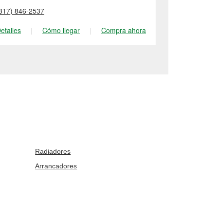
317) 846-2537
(317) 214-44
etalles
|
Cómo llegar
|
Compra ahora
Detalles
|
Radiadores
Arrancadores