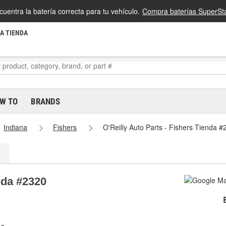
cuentra la batería correcta para tu vehículo.
Compra baterías SuperSta
LA TIENDA
W TO
BRANDS
Indiana
Fishers
O'Reilly Auto Parts - Fishers Tienda #
nda #2320