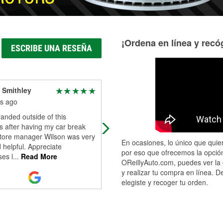
¡Ordena en línea y recóg
ESCRIBE UNA RESEÑA
 Smithley
Brandon Fleckenstein
s ago
4 months ago
randed outside of this
On point every time. Hope you stic
’s after having my car break
around while I'm around
tore manager Wilson was very
En ocasiones, lo único que quier
 helpful. Appreciate
por eso que ofrecemos la opción
es l
...
Read More
OReillyAuto.com, puedes ver la 
y realizar tu compra en línea. D
elegiste y recoger tu orden.