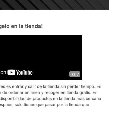
elo en la tienda!
James Stine
Delaney W
6 months ago
11 months ago
k
When any competitor doesn't have the
Great service and
0:07
part I need I know I can count on
my car. Was helpe
O'Reilly to have it. I might have to
es es entrar y salir de la tienda sin perder tiempo. Es
drive a little farther but the time i
...
 de ordenar en línea y recoger en tienda gratis. En
Read More
disponibilidad de productos en la tienda más cercana
espués, solo tienes que pasar por la tienda que