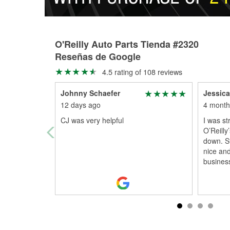
O'Reilly Auto Parts Tienda #2320
Reseñas de Google
4.5 rating of 108 reviews
Johnny Schaefer
Jessica
12 days ago
4 month
CJ was very helpful
I was st
O’Reilly
down. S
nice and
business