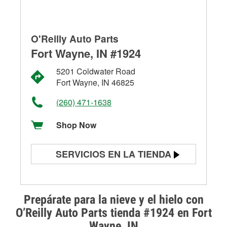
O'Reilly Auto Parts
Fort Wayne, IN #1924
5201 Coldwater Road
Fort Wayne, IN 46825
(260) 471-1638
Shop Now
SERVICIOS EN LA TIENDA
Prueba de batería
Prueba de alternadores y
Prepárate para la nieve y el hielo con
arrancadores
O’Reilly Auto Parts tienda #1924 en Fort
Wayne, IN