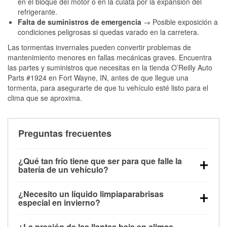
en el bloque del motor o en la culata por la expansión del
refrigerante.
Falta de suministros de emergencia
→ Posible exposición a
condiciones peligrosas si quedas varado en la carretera.
Las tormentas invernales pueden convertir problemas de
mantenimiento menores en fallas mecánicas graves. Encuentra
las partes y suministros que necesitas en la tienda O’Reilly Auto
Parts #1924 en Fort Wayne, IN, antes de que llegue una
tormenta, para asegurarte de que tu vehículo esté listo para el
clima que se aproxima.
Preguntas frecuentes
¿Qué tan frío tiene que ser para que falle la
batería de un vehículo?
La capacidad de la batería comienza a disminuir por
¿Necesito un líquido limpiaparabrisas
debajo de los 32 °F y puede perder hasta la mitad de
especial en invierno?
su potencia de arranque cerca de los 0 °F, lo que
Sí. El líquido limpiaparabrisas para invierno resiste
aumenta la probabilidad de que el vehículo no
¿La presión de las llantas baja en climas