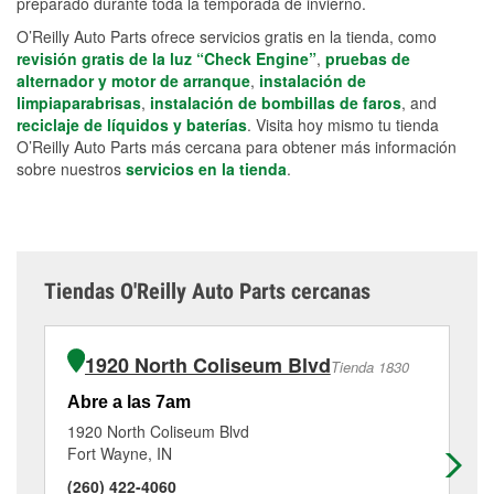
preparado durante toda la temporada de invierno.
O’Reilly Auto Parts ofrece servicios gratis en la tienda, como
revisión gratis de la luz “Check Engine”
,
pruebas de
alternador y motor de arranque
,
instalación de
limpiaparabrisas
,
instalación de bombillas de faros
, and
reciclaje de líquidos y baterías
. Visita hoy mismo tu tienda
O’Reilly Auto Parts más cercana para obtener más información
sobre nuestros
servicios en la tienda
.
Tiendas O'Reilly Auto Parts cercanas
1920 North Coliseum Blvd
Tienda 1830
Abre a las 7am
Ab
1920 North Coliseum Blvd
17
Fort Wayne, IN
Fo
(260) 422-4060
(2