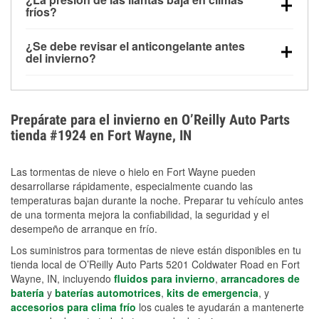
la congelación y ayuda a disolver la sal y la nieve
arranque.
fríos?
derretida en la carretera para mejorar la visibilidad.
Sí. La presión de las llantas normalmente disminuye
¿Se debe revisar el anticongelante antes
alrededor de 1 PSI por cada 10 °F que baja la
del invierno?
temperatura. Puedes obtener más información sobre
Sí. Una mezcla adecuada del anticongelante protege
la baja presión en invierno en nuestro artículo.
el motor contra la congelación, las grietas internas y
el sobrecalentamiento en condiciones de frío
Prepárate para el invierno en O’Reilly Auto Parts
extremo. Aprende cómo comprobar la protección
tienda #1924 en Fort Wayne, IN
anticongelante en nuestra sección How-To.
Las tormentas de nieve o hielo en Fort Wayne pueden
desarrollarse rápidamente, especialmente cuando las
temperaturas bajan durante la noche. Preparar tu vehículo antes
de una tormenta mejora la confiabilidad, la seguridad y el
desempeño de arranque en frío.
Los suministros para tormentas de nieve están disponibles en tu
tienda local de O’Reilly Auto Parts 5201 Coldwater Road en Fort
Wayne, IN, incluyendo
fluidos para invierno
,
arrancadores de
batería
y
baterías automotrices
,
kits de emergencia
, y
accesorios para clima frío
los cuales te ayudarán a mantenerte