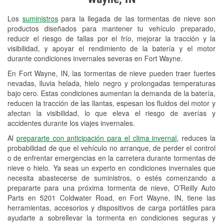
Revisión de la luz "Check Engine"
Los
suministros
para la llegada de las tormentas de nieve son
Reciclaje de baterías y aceite
productos diseñados para mantener tu vehículo preparado,
reducir el riesgo de fallas por el frío, mejorar la tracción y la
Instalación de bombillas de faros
visibilidad, y apoyar el rendimiento de la batería y el motor
Instalación de limpiaparabrisas
durante condiciones invernales severas en Fort Wayne.
En Fort Wayne, IN, las tormentas de nieve pueden traer fuertes
Programa de Préstamo de
nevadas, lluvia helada, hielo negro y prolongadas temperaturas
Herramientas
bajo cero. Estas condiciones aumentan la demanda de la batería,
reducen la tracción de las llantas, espesan los fluidos del motor y
Rectificación de tambores y discos de
afectan la visibilidad, lo que eleva el riesgo de averías y
freno
accidentes durante los viajes invernales.
Al
prepararte con anticipación para el clima invernal
, reduces la
Snowstorm Supplies
probabilidad de que el vehículo no arranque, de perder el control
o de enfrentar emergencias en la carretera durante tormentas de
Tornado Supplies
nieve o hielo. Ya seas un experto en condiciones invernales que
Conoce más
necesita abastecerse de suministros, o estés comenzando a
prepararte para una próxima tormenta de nieve, O’Reilly Auto
Idiomas adicionales
Parts en 5201 Coldwater Road, en Fort Wayne, IN, tiene las
herramientas, accesorios y dispositivos de carga portátiles para
Alemán
ayudarte a sobrellevar la tormenta en condiciones seguras y