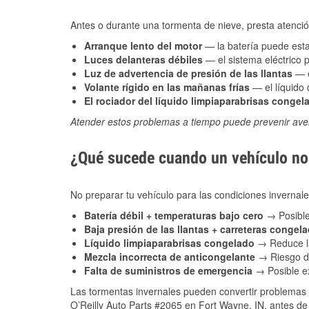
Antes o durante una tormenta de nieve, presta atención
Arranque lento del motor
— la batería puede estar
Luces delanteras débiles
— el sistema eléctrico 
Luz de advertencia de presión de las llantas
— e
Volante rígido en las mañanas frías
— el líquido d
El rociador del líquido limpiaparabrisas congel
Atender estos problemas a tiempo puede prevenir aver
¿Qué sucede cuando un vehículo no 
No preparar tu vehículo para las condiciones inverna
Batería débil + temperaturas bajo cero
→ Posible
Baja presión de las llantas + carreteras congel
Líquido limpiaparabrisas congelado
→ Reduce la
Mezcla incorrecta de anticongelante
→ Riesgo de
Falta de suministros de emergencia
→ Posible ex
Las tormentas invernales pueden convertir problemas 
O’Reilly Auto Parts #2065 en Fort Wayne, IN, antes de 