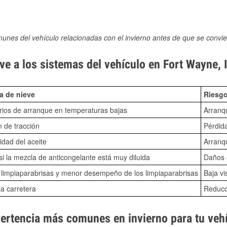
munes del vehículo relacionadas con el invierno antes de que se convie
ve a los sistemas del vehículo en Fort Wayne, 
a de nieve
Riesgo
ios de arranque en temperaturas bajas
Arranq
n de tracción
Pérdida
idad del aceite
Arranqu
i la mezcla de anticongelante está muy diluida
Daños e
o limpiaparabrisas y menor desempeño de los limpiaparabrisas
Baja vi
la carretera
Reducci
vertencia más comunes en invierno para tu veh