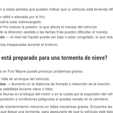
 a estas señales que pueden indicar que tu vehículo está teniendo difi
 débil o afectada por el frío.
podría estar sobrecargado.
l frío reduce la presión, lo que afecta el manejo del vehículo.
e la dirección asistida o las llantas frías pueden dificultar el manejo.
ado
— el nivel del líquido puede ser bajo o estar congelado, lo que reduc
ías inesperadas durante el invierno.
está preparado para una tormenta de nieve?
les en Fort Wayne puede provocar problemas graves:
 falla de arranque del vehículo.
adas
→ Aumento en la distancia de frenado y reducción de la tracción.
 visibilidad durante nieve o hielo.
 fisuras en el bloque del motor o en la culata por la expansión del refr
posición a condiciones peligrosas si quedas varado en la carretera.
de mantenimiento menores en fallas mecánicas graves. Encuentra las p
que llegue una tormenta, para asegurarte de que tu vehículo esté list