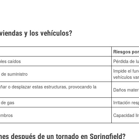
viendas y los vehículos?
Riesgos por
bles caídos
Pérdida de lu
Impide el fu
 de suministro
vehículos va
ñar o desplazar estas estructuras, provocando la
Daños mater
s de gas
Irritación res
ombros
Capacidad li
es después de un tornado en Springfield?