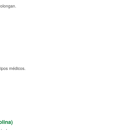
rolongan.
uipos médicos.
lina)