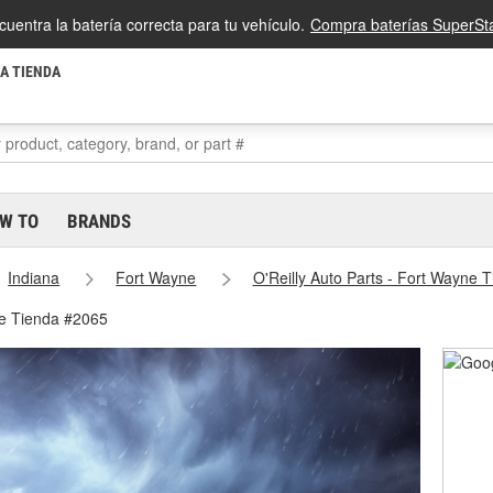
cuentra la batería correcta para tu vehículo.
Compra baterías SuperSta
LA TIENDA
W TO
BRANDS
Indiana
Fort Wayne
O'Reilly Auto Parts - Fort Wayne 
ne Tienda #2065