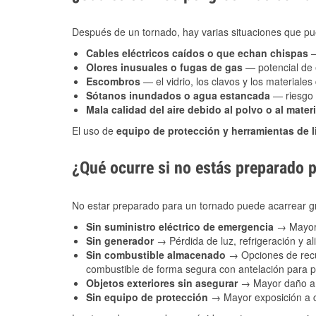
Después de un tornado, hay varias situaciones que pu
Cables eléctricos caídos o que echan chispas
—
Olores inusuales o fugas de gas
— potencial de 
Escombros
— el vidrio, los clavos y los materiale
Sótanos inundados o agua estancada
— riesgo 
Mala calidad del aire debido al polvo o al materi
El uso de
equipo de protección y herramientas de 
¿Qué ocurre si no estás preparado 
No estar preparado para un tornado puede acarrear g
Sin suministro eléctrico de emergencia
→ Mayor 
Sin generador
→ Pérdida de luz, refrigeración y al
Sin combustible almacenado
→ Opciones de recu
combustible de forma segura con antelación para
Objetos exteriores sin asegurar
→ Mayor daño a 
Sin equipo de protección
→ Mayor exposición a co