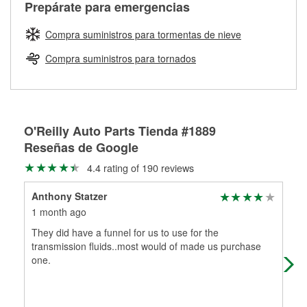
Más información sobre el Programa de Préstamo de
ser rectificados con seguridad. Si tus tambores o discos no
Prepárate para emergencias
averiada o determina los acoplamientos y la longitud
Herramientas de O'Reilly
pueden ser reutilizados, podemos ayudarte a encontrar las
adecuados para que te construyamos una nueva. O'Reilly
partes de reemplazo correctas para tu reparación.
Compra suministros para tormentas de nieve
Auto Parts tiene las mangueras y los acoples adecuados
Rectificación de tambores y discos de freno
para reparar el sistema hidráulico de tu maquinaria
Compra suministros para tornados
agrícola o de construcción.
Más información acerca del servicio de mangueras
hidráulicas a la medida en tu tienda local
O'Reilly Auto Parts Tienda #1889
Reseñas de Google
4.4 rating of 190 reviews
Anthony Statzer
She
1 month ago
1 m
They did have a funnel for us to use for the
I w
transmission fluids..most would of made us purchase
man
one.
wou