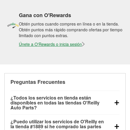
Gana con O'Rewards
Obtén puntos cuando compres en línea o en la tienda.
Obtén puntos más rápido comprando ofertas por tiempo
limitado con puntos extras.
Únete a O'Rewards o inicia sesión
Preguntas Frecuentes
¿Todos los servicios en tienda están
disponibles en todas las tiendas O'Reilly
Auto Parts?
Todos los servicios gratuitos de tienda, incluyendo
¿Puedo utilizar los servicios de O'Reilly en
las pruebas de batería, pruebas de alternador y
la tienda #1889 si he comprado las partes