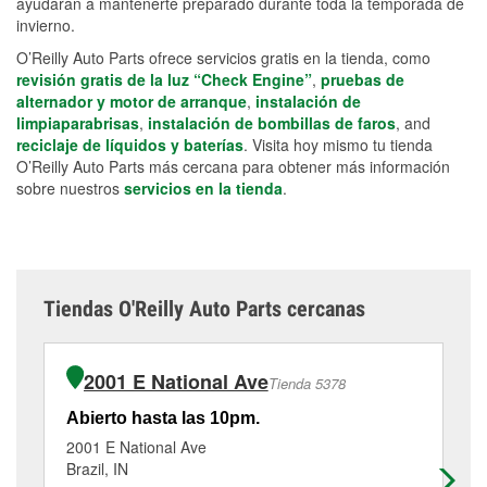
ayudarán a mantenerte preparado durante toda la temporada de
invierno.
O’Reilly Auto Parts ofrece servicios gratis en la tienda, como
revisión gratis de la luz “Check Engine”
,
pruebas de
alternador y motor de arranque
,
instalación de
limpiaparabrisas
,
instalación de bombillas de faros
, and
reciclaje de líquidos y baterías
. Visita hoy mismo tu tienda
O’Reilly Auto Parts más cercana para obtener más información
sobre nuestros
servicios en la tienda
.
Tiendas O'Reilly Auto Parts cercanas
2001 E National Ave
Tienda 5378
Abierto hasta las 10pm.
Ab
2001 E National Ave
20
Brazil, IN
Roc