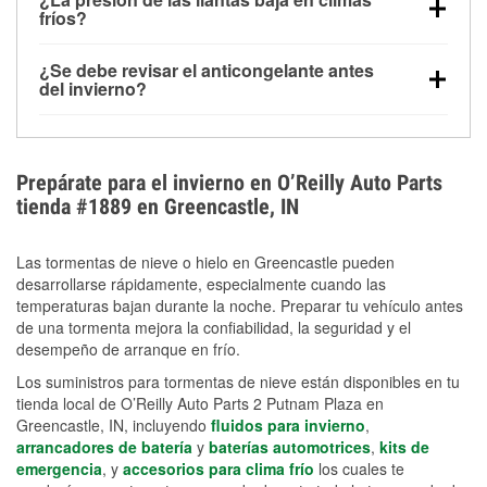
la congelación y ayuda a disolver la sal y la nieve
arranque.
fríos?
derretida en la carretera para mejorar la visibilidad.
Sí. La presión de las llantas normalmente disminuye
¿Se debe revisar el anticongelante antes
alrededor de 1 PSI por cada 10 °F que baja la
del invierno?
temperatura. Puedes obtener más información sobre
Sí. Una mezcla adecuada del anticongelante protege
la baja presión en invierno en nuestro artículo.
el motor contra la congelación, las grietas internas y
el sobrecalentamiento en condiciones de frío
Prepárate para el invierno en O’Reilly Auto Parts
extremo. Aprende cómo comprobar la protección
tienda #1889 en Greencastle, IN
anticongelante en nuestra sección How-To.
Las tormentas de nieve o hielo en Greencastle pueden
desarrollarse rápidamente, especialmente cuando las
temperaturas bajan durante la noche. Preparar tu vehículo antes
de una tormenta mejora la confiabilidad, la seguridad y el
desempeño de arranque en frío.
Los suministros para tormentas de nieve están disponibles en tu
tienda local de O’Reilly Auto Parts 2 Putnam Plaza en
Greencastle, IN, incluyendo
fluidos para invierno
,
arrancadores de batería
y
baterías automotrices
,
kits de
emergencia
, y
accesorios para clima frío
los cuales te