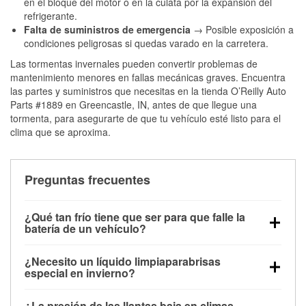
en el bloque del motor o en la culata por la expansión del
refrigerante.
Falta de suministros de emergencia
→ Posible exposición a
condiciones peligrosas si quedas varado en la carretera.
Las tormentas invernales pueden convertir problemas de
mantenimiento menores en fallas mecánicas graves. Encuentra
las partes y suministros que necesitas en la tienda O’Reilly Auto
Parts #1889 en Greencastle, IN, antes de que llegue una
tormenta, para asegurarte de que tu vehículo esté listo para el
clima que se aproxima.
Preguntas frecuentes
¿Qué tan frío tiene que ser para que falle la
batería de un vehículo?
La capacidad de la batería comienza a disminuir por
¿Necesito un líquido limpiaparabrisas
debajo de los 32 °F y puede perder hasta la mitad de
especial en invierno?
su potencia de arranque cerca de los 0 °F, lo que
Sí. El líquido limpiaparabrisas para invierno resiste
aumenta la probabilidad de que el vehículo no
¿La presión de las llantas baja en climas