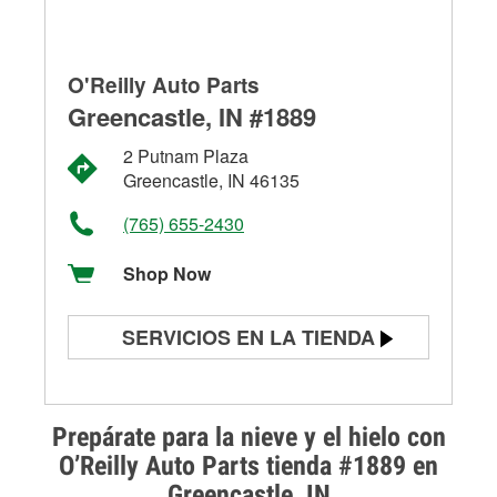
O'Reilly Auto Parts
Greencastle, IN #1889
2 Putnam Plaza
Greencastle, IN 46135
(765) 655-2430
Shop Now
SERVICIOS EN LA TIENDA
Prueba de batería
Prueba de alternadores y
Prepárate para la nieve y el hielo con
arrancadores
O’Reilly Auto Parts tienda #1889 en
Greencastle, IN