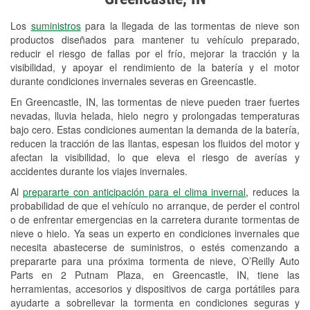
Revisión de la luz "Check Engine"
Los
suministros
para la llegada de las tormentas de nieve son
Reciclaje de baterías y aceite
productos diseñados para mantener tu vehículo preparado,
reducir el riesgo de fallas por el frío, mejorar la tracción y la
Instalación de bombillas de faros
visibilidad, y apoyar el rendimiento de la batería y el motor
Instalación de limpiaparabrisas
durante condiciones invernales severas en Greencastle.
En Greencastle, IN, las tormentas de nieve pueden traer fuertes
Programa de Préstamo de
nevadas, lluvia helada, hielo negro y prolongadas temperaturas
Herramientas
bajo cero. Estas condiciones aumentan la demanda de la batería,
reducen la tracción de las llantas, espesan los fluidos del motor y
Rectificación de tambores y discos de
afectan la visibilidad, lo que eleva el riesgo de averías y
freno
accidentes durante los viajes invernales.
Al
prepararte con anticipación para el clima invernal
, reduces la
Mangueras hidráulicas a la medida
probabilidad de que el vehículo no arranque, de perder el control
o de enfrentar emergencias en la carretera durante tormentas de
Snowstorm Supplies
nieve o hielo. Ya seas un experto en condiciones invernales que
necesita abastecerse de suministros, o estés comenzando a
Tornado Supplies
prepararte para una próxima tormenta de nieve, O’Reilly Auto
Conoce más
Parts en 2 Putnam Plaza, en Greencastle, IN, tiene las
herramientas, accesorios y dispositivos de carga portátiles para
ayudarte a sobrellevar la tormenta en condiciones seguras y