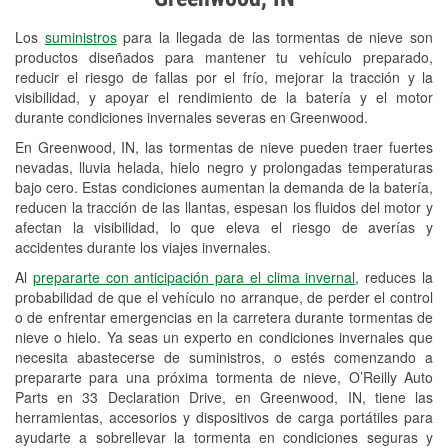
Revisión de la luz "Check Engine"
Los
suministros
para la llegada de las tormentas de nieve son
Reciclaje de baterías y aceite
productos diseñados para mantener tu vehículo preparado,
reducir el riesgo de fallas por el frío, mejorar la tracción y la
Instalación de bombillas de faros
visibilidad, y apoyar el rendimiento de la batería y el motor
Instalación de limpiaparabrisas
durante condiciones invernales severas en Greenwood.
En Greenwood, IN, las tormentas de nieve pueden traer fuertes
Programa de Préstamo de
nevadas, lluvia helada, hielo negro y prolongadas temperaturas
Herramientas
bajo cero. Estas condiciones aumentan la demanda de la batería,
reducen la tracción de las llantas, espesan los fluidos del motor y
Rectificación de tambores y discos de
afectan la visibilidad, lo que eleva el riesgo de averías y
freno
accidentes durante los viajes invernales.
Al
prepararte con anticipación para el clima invernal
, reduces la
Snowstorm Supplies
probabilidad de que el vehículo no arranque, de perder el control
o de enfrentar emergencias en la carretera durante tormentas de
Tornado Supplies
nieve o hielo. Ya seas un experto en condiciones invernales que
Conoce más
necesita abastecerse de suministros, o estés comenzando a
prepararte para una próxima tormenta de nieve, O’Reilly Auto
Parts en 33 Declaration Drive, en Greenwood, IN, tiene las
herramientas, accesorios y dispositivos de carga portátiles para
ayudarte a sobrellevar la tormenta en condiciones seguras y