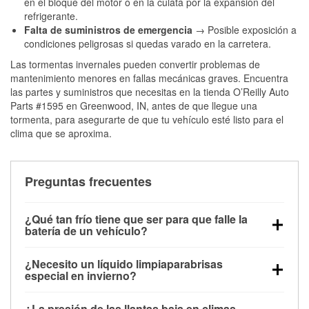
en el bloque del motor o en la culata por la expansión del
refrigerante.
Falta de suministros de emergencia
→ Posible exposición a
condiciones peligrosas si quedas varado en la carretera.
Las tormentas invernales pueden convertir problemas de
mantenimiento menores en fallas mecánicas graves. Encuentra
las partes y suministros que necesitas en la tienda O’Reilly Auto
Parts #1595 en Greenwood, IN, antes de que llegue una
tormenta, para asegurarte de que tu vehículo esté listo para el
clima que se aproxima.
Preguntas frecuentes
¿Qué tan frío tiene que ser para que falle la
batería de un vehículo?
La capacidad de la batería comienza a disminuir por
¿Necesito un líquido limpiaparabrisas
debajo de los 32 °F y puede perder hasta la mitad de
especial en invierno?
su potencia de arranque cerca de los 0 °F, lo que
Sí. El líquido limpiaparabrisas para invierno resiste
aumenta la probabilidad de que el vehículo no
¿La presión de las llantas baja en climas