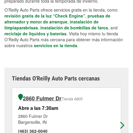
preparado durante toda la temporada de invierno.
O’Reilly Auto Parts ofrece servicios gratis en la tienda, como
revisión gratis de la luz “Check Engine”
,
pruebas de
alternador y motor de arranque
,
instalación de
limpiaparabrisas
,
instalación de bombillas de faros
, and
reciclaje de líquidos y baterías
. Visita hoy mismo tu tienda
O’Reilly Auto Parts más cercana para obtener más información
sobre nuestros
servicios en la tienda
.
Tiendas O'Reilly Auto Parts cercanas
2860 Fulmer Dr
Tienda 6805
Abre a las 7:30am
Ab
2860 Fulmer Dr
86
Bargersville, IN
Gr
(463) 362-0040
(3