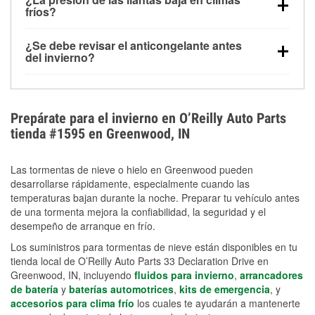
la congelación y ayuda a disolver la sal y la nieve
arranque.
fríos?
derretida en la carretera para mejorar la visibilidad.
Sí. La presión de las llantas normalmente disminuye
¿Se debe revisar el anticongelante antes
alrededor de 1 PSI por cada 10 °F que baja la
del invierno?
temperatura. Puedes obtener más información sobre
Sí. Una mezcla adecuada del anticongelante protege
la baja presión en invierno en nuestro artículo.
el motor contra la congelación, las grietas internas y
el sobrecalentamiento en condiciones de frío
Prepárate para el invierno en O’Reilly Auto Parts
extremo. Aprende cómo comprobar la protección
tienda #1595 en Greenwood, IN
anticongelante en nuestra sección How-To.
Las tormentas de nieve o hielo en Greenwood pueden
desarrollarse rápidamente, especialmente cuando las
temperaturas bajan durante la noche. Preparar tu vehículo antes
de una tormenta mejora la confiabilidad, la seguridad y el
desempeño de arranque en frío.
Los suministros para tormentas de nieve están disponibles en tu
tienda local de O’Reilly Auto Parts 33 Declaration Drive en
Greenwood, IN, incluyendo
fluidos para invierno
,
arrancadores
de batería
y
baterías automotrices
,
kits de emergencia
, y
accesorios para clima frío
los cuales te ayudarán a mantenerte