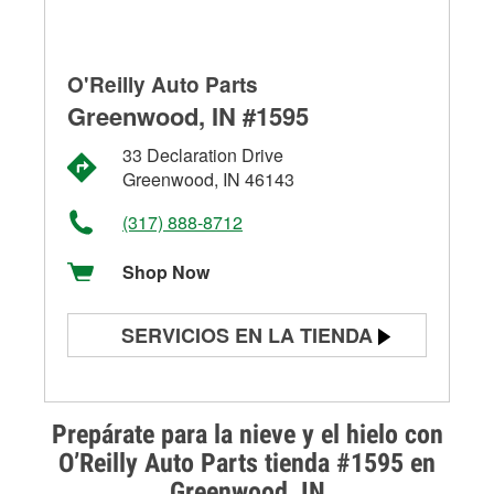
O'Reilly Auto Parts
Greenwood, IN #1595
33 Declaration Drive
Greenwood, IN 46143
(317) 888-8712
Shop Now
SERVICIOS EN LA TIENDA
Prueba de batería
Prueba de alternadores y
Prepárate para la nieve y el hielo con
arrancadores
O’Reilly Auto Parts tienda #1595 en
Greenwood, IN