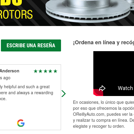
¡Ordena en línea y recóg
ESCRIBE UNA RESEÑA
Anderson
Sean Cavanaugh
s ago
7 months ago
ly helpful and such a great
Top notch service every time!
ere and always a rewarding
nce.
En ocasiones, lo único que quier
por eso que ofrecemos la opción
OReillyAuto.com, puedes ver la 
y realizar tu compra en línea. D
elegiste y recoger tu orden.