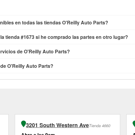
nibles en todas las tiendas O'Reilly Auto Parts?
yendo las pruebas de batería, pruebas de alternador y motor de 
n la tienda #1673 si he comprado las partes en otro lugar?
aparabrisas o bombillas, están disponibles en todas las tiendas 
 especializados como:
reciclaje de baterías y aceite, programa d
n tienda de O'Reilly Auto Parts que estén disponibles en la tie
rvicios de O'Reilly Auto Parts?
ulicas a la medida.
Si el servicio que necesitas no está disponi
os como pruebas de batería y recarga, así como reciclaje de bate
estos servicios.
ículos en O'Reilly Auto Parts, o no. Sin embargo, ciertos servi
 de los servicios ofrecidos en la tienda O'Reilly Auto Parts #16
 de O'Reilly Auto Parts?
partes se compren en la tienda. Las compras también se pueden r
ue necesites. Dependiendo del número de clientes que haya en la
ienda #1673 de Hartford City. Los servicios de mangueras hidráu
quipo de Hartford City, IN está dedicado a prestar un excelente 
'Reilly Auto Parts de Hartford City, IN, como las pruebas de ba
sar componentes provistos por el cliente. Para más detalles, 
” con O'Reilly VeriScan® son gratuitos en la tienda de Hartford C
 requieren la compra de las partes o productos necesarios para 
ambores de freno, tienen un pequeño costo que puede variar segú
3201 South Western Ave
Tienda 4660