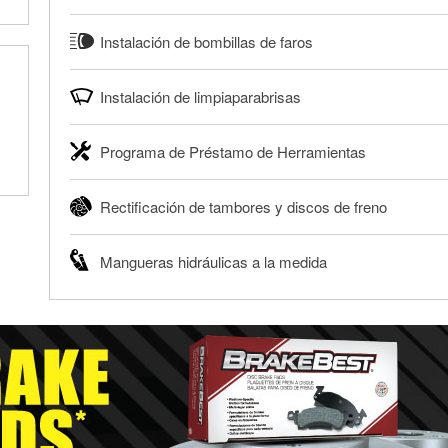
servicio proporciona un informe de códigos y posibles soluc
O'Reilly Auto Parts ofrece reciclaje gratis de baterías y ace
Nuestros profesionales revisarán el informe contigo y te ay
Instalación de bombillas de faros
engranajes y filtros de aceite para ayudarte a eliminarlos 
necesarias.
usado o filtro de aceite después de un cambio de aceite o 
O'Reilly Auto Parts puede instalar en una gran variedad de 
®
Diagnóstico GRATIS con O'Reilly VeriScan
tienda local O'Reilly Auto Parts para reciclarlos de forma se
Instalación de limpiaparabrisas
traseras y otras bombillas exteriores con la compra de éstas
Más información acerca del reciclaje GRATIS de aceite y ba
limitada dependiendo del tipo de vehículo. Obtén más inform
Cuando llegue el momento de reemplazar tus limpiaparabrisas
Programa de Préstamo de Herramientas
Compra tus bombillas con nosotros y te las instalamos GRA
encontrar los limpiaparabrisas correctos para tu vehículo. N
tus limpiaparabrisas con cualquier compra de limpiaparabr
El Programa de Préstamo de Herramientas de O'Reilly Auto 
línea y pedir que te los instalemos cuando los recojas en la 
Rectificación de tambores y discos de freno
para realizar diagnósticos y reparaciones en tu vehículo. 
Te instalamos GRATIS tus limpiaparabrisas
Auto Parts incluye más de 80 herramientas especializadas d
O'Reilly Auto Parts ofrece servicios en tienda de rectificac
un depósito reembolsable cuando las recojas.
Mangueras hidráulicas a la medida
realizar una reparación completa de frenos. Cuando traigas
Más información sobre el Programa de Préstamo de Herram
tus tambores o discos para determinar si pueden ser rectif
Si necesitas una manguera hidráulica a la medida y estás 
pueden ser reutilizados, podemos ayudarte a encontrar las 
O'Reilly Auto Parts que ofrecen este servicio, trae la mang
Rectificación de tambores y discos de freno
longitud adecuados para que te construyamos una nueva. O'
adecuados para reparar el sistema hidráulico de tu maquina
Más información acerca del servicio de mangueras hidráulic