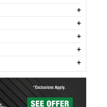
iones para que puedas realizar tu reparación.
ite usado de motor, líquido de transmisión, aceite de
udarán a encontrar las herramientas y partes
de forma segura. Ya sea que estés reciclando tu aceite
desechando una batería descargada, llévalos a tu
vehículos bombillas de faros, bombillas de luces
gura.
. La disponibilidad de este servicio puede ser
terías
ación en tu tienda local O'Reilly Auto Parts.
, visita cualquier tienda O'Reilly Auto Parts para
TIS.
uestros profesionales en autopartes instalarán gratis
isas. También puedes ordenar tus limpiaparabrisas en
Parts ofrece a la renta herramientas especializadas
tienda.
El Programa de Préstamo de Herramientas de O'Reilly
isponibles para rentar, solamente es necesario dejar
ión de tambores y discos de freno para ayudarte a
 tus partes de frenos, nuestros profesionales medirán
ientas de O'Reilly
icados con seguridad. Si tus tambores o discos no
cerca de una de nuestras más de 1400 tiendas
partes de reemplazo correctas para tu reparación.
uera averiada o determina los acoplamientos y la
Reilly Auto Parts tiene las mangueras y los acoples
ria agrícola o de construcción.
as a la medida en tu tienda local