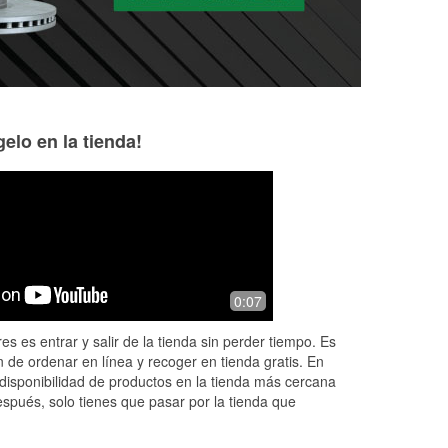
elo en la tienda!
Krista Cavanaugh
Sandy Womack
7 months ago
7 months ago
Friendliest parts store in town!
Assistant Manager
0:07
job! Always polite
professional!
es es entrar y salir de la tienda sin perder tiempo. Es
 de ordenar en línea y recoger en tienda gratis. En
disponibilidad de productos en la tienda más cercana
espués, solo tienes que pasar por la tienda que