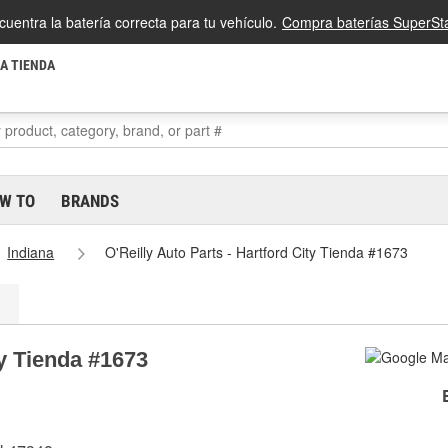
cuentra la batería correcta para tu vehículo.
Compra baterías SuperSta
LA TIENDA
W TO
BRANDS
Indiana
O'Reilly Auto Parts - Hartford City Tienda #1673
ty Tienda #1673