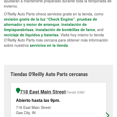
ayudarán a mantenerte preparado durante toda la temporada de
invierno.
O’Reilly Auto Parts ofrece servicios gratis en la tienda, como
revisión gratis de la luz “Check Engine”
,
pruebas de
alternador y motor de arranque
,
instalación de
limpiaparabrisas
,
instalación de bombillas de faros
, and
reciclaje de líquidos y baterías
. Visita hoy mismo tu tienda
O’Reilly Auto Parts más cercana para obtener más información
sobre nuestros
servicios en la tienda
.
Tiendas O'Reilly Auto Parts cercanas
718 East Main Street
Tienda 5380
Abierto hasta las 9pm.
Ab
718 East Main Street
32
Gas City, IN
Ma