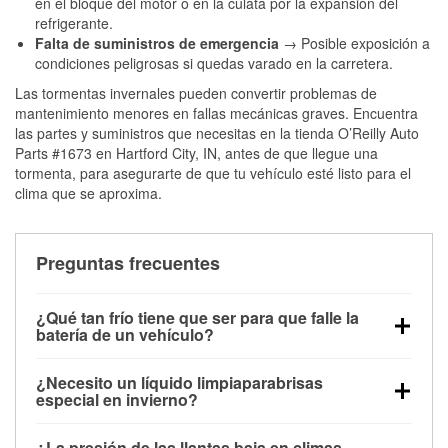
en el bloque del motor o en la culata por la expansión del
refrigerante.
Falta de suministros de emergencia
→ Posible exposición a
condiciones peligrosas si quedas varado en la carretera.
Las tormentas invernales pueden convertir problemas de
mantenimiento menores en fallas mecánicas graves. Encuentra
las partes y suministros que necesitas en la tienda O’Reilly Auto
Parts #1673 en Hartford City, IN, antes de que llegue una
tormenta, para asegurarte de que tu vehículo esté listo para el
clima que se aproxima.
Preguntas frecuentes
¿Qué tan frío tiene que ser para que falle la
batería de un vehículo?
La capacidad de la batería comienza a disminuir por
¿Necesito un líquido limpiaparabrisas
debajo de los 32 °F y puede perder hasta la mitad de
especial en invierno?
su potencia de arranque cerca de los 0 °F, lo que
Sí. El líquido limpiaparabrisas para invierno resiste
aumenta la probabilidad de que el vehículo no
¿La presión de las llantas baja en climas