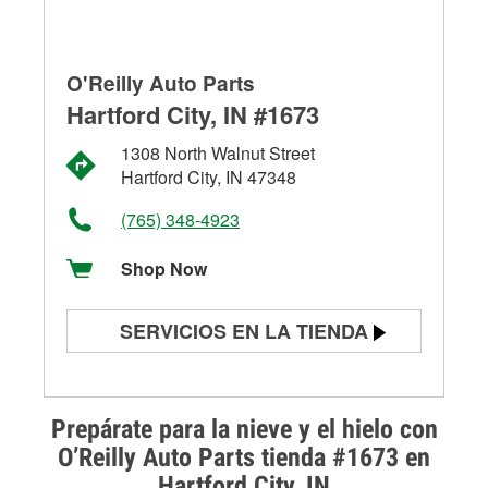
O'Reilly Auto Parts
Hartford City, IN #1673
1308 North Walnut Street
Hartford City, IN 47348
(765) 348-4923
Shop Now
SERVICIOS EN LA TIENDA
Prueba de batería
Prueba de alternadores y
Prepárate para la nieve y el hielo con
arrancadores
O’Reilly Auto Parts tienda #1673 en
Hartford City, IN