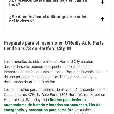
la congelación y ayuda a disolver la sal y la nieve
arranque.
fríos?
derretida en la carretera para mejorar la visibilidad.
Sí. La presión de las llantas normalmente disminuye
¿Se debe revisar el anticongelante antes
alrededor de 1 PSI por cada 10 °F que baja la
del invierno?
temperatura. Puedes obtener más información sobre
Sí. Una mezcla adecuada del anticongelante protege
la baja presión en invierno en nuestro artículo.
el motor contra la congelación, las grietas internas y
el sobrecalentamiento en condiciones de frío
Prepárate para el invierno en O’Reilly Auto Parts
extremo. Aprende cómo comprobar la protección
tienda #1673 en Hartford City, IN
anticongelante en nuestra sección How-To.
Las tormentas de nieve o hielo en Hartford City pueden
desarrollarse rápidamente, especialmente cuando las
temperaturas bajan durante la noche. Preparar tu vehículo antes
de una tormenta mejora la confiabilidad, la seguridad y el
desempeño de arranque en frío.
Los suministros para tormentas de nieve están disponibles en tu
tienda local de O’Reilly Auto Parts 1308 North Walnut Street en
Hartford City, IN, incluyendo
fluidos para invierno
,
arrancadores de batería
y
baterías automotrices
,
kits de
emergencia
, y
accesorios para clima frío
los cuales te