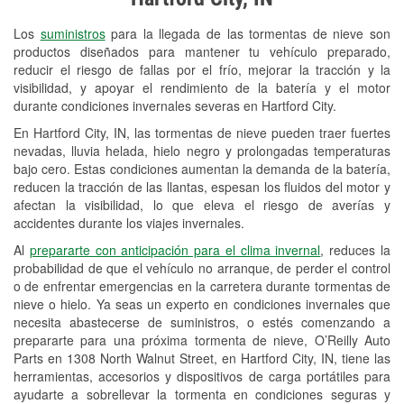
Revisión de la luz "Check Engine"
Los
suministros
para la llegada de las tormentas de nieve son
Reciclaje de baterías y aceite
productos diseñados para mantener tu vehículo preparado,
reducir el riesgo de fallas por el frío, mejorar la tracción y la
Instalación de bombillas de faros
visibilidad, y apoyar el rendimiento de la batería y el motor
Instalación de limpiaparabrisas
durante condiciones invernales severas en Hartford City.
En Hartford City, IN, las tormentas de nieve pueden traer fuertes
Programa de Préstamo de
nevadas, lluvia helada, hielo negro y prolongadas temperaturas
Herramientas
bajo cero. Estas condiciones aumentan la demanda de la batería,
reducen la tracción de las llantas, espesan los fluidos del motor y
Rectificación de tambores y discos de
afectan la visibilidad, lo que eleva el riesgo de averías y
freno
accidentes durante los viajes invernales.
Al
prepararte con anticipación para el clima invernal
, reduces la
Mangueras hidráulicas a la medida
probabilidad de que el vehículo no arranque, de perder el control
o de enfrentar emergencias en la carretera durante tormentas de
Snowstorm Supplies
nieve o hielo. Ya seas un experto en condiciones invernales que
necesita abastecerse de suministros, o estés comenzando a
Tornado Supplies
prepararte para una próxima tormenta de nieve, O’Reilly Auto
Conoce más
Parts en 1308 North Walnut Street, en Hartford City, IN, tiene las
herramientas, accesorios y dispositivos de carga portátiles para
ayudarte a sobrellevar la tormenta en condiciones seguras y