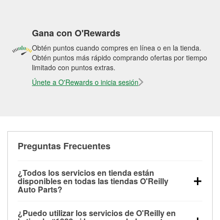
Gana con O'Rewards
Obtén puntos cuando compres en línea o en la tienda.
Obtén puntos más rápido comprando ofertas por tiempo
limitado con puntos extras.
Únete a O'Rewards o inicia sesión
Preguntas Frecuentes
¿Todos los servicios en tienda están
disponibles en todas las tiendas O'Reilly
Auto Parts?
Todos los servicios gratuitos de tienda, incluyendo
¿Puedo utilizar los servicios de O'Reilly en
las pruebas de batería, pruebas de alternador y