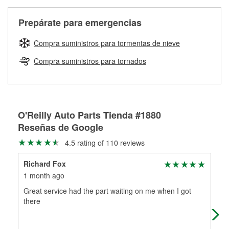
Más información sobre el Programa de Préstamo de
ser rectificados con seguridad. Si tus tambores o discos no
Herramientas de O'Reilly
pueden ser reutilizados, podemos ayudarte a encontrar las
Prepárate para emergencias
partes de reemplazo correctas para tu reparación.
Rectificación de tambores y discos de freno
Compra suministros para tormentas de nieve
Compra suministros para tornados
O'Reilly Auto Parts Tienda #1880
Reseñas de Google
4.5 rating of 110 reviews
Richard Fox
Ru
1 month ago
1 m
Great service had the part waiting on me when I got
I d
there
abo
what