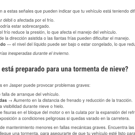
 a estas señales que pueden indicar que tu vehículo está teniendo difi
 débil o afectada por el frío.
podría estar sobrecargado.
l frío reduce la presión, lo que afecta el manejo del vehículo.
e la dirección asistida o las llantas frías pueden dificultar el manejo.
ado
— el nivel del líquido puede ser bajo o estar congelado, lo que reduc
ías inesperadas durante el invierno.
está preparado para una tormenta de nieve?
les en Jasper puede provocar problemas graves:
 falla de arranque del vehículo.
adas
→ Aumento en la distancia de frenado y reducción de la tracción.
 visibilidad durante nieve o hielo.
 fisuras en el bloque del motor o en la culata por la expansión del refr
posición a condiciones peligrosas si quedas varado en la carretera.
de mantenimiento menores en fallas mecánicas graves. Encuentra las p
llegue una tormenta, para asegurarte de que tu vehículo esté listo par