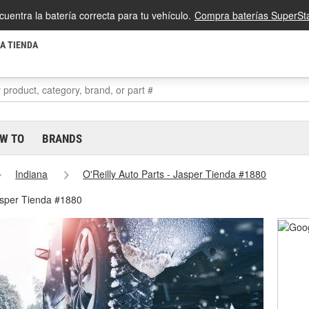
cuentra la batería correcta para tu vehículo.
Compra baterías SuperSta
LA TIENDA
W TO
BRANDS
Indiana
O'Reilly Auto Parts - Jasper Tienda #1880
asper Tienda #1880