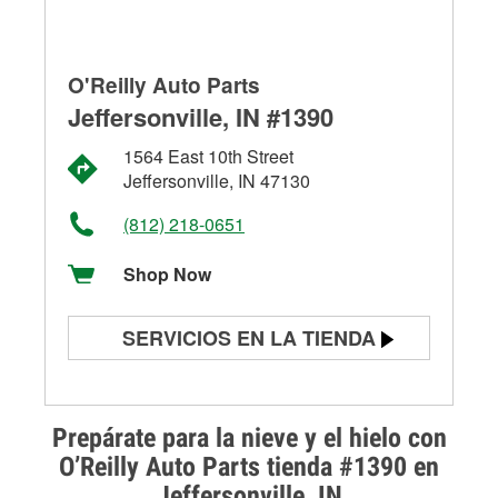
O'Reilly Auto Parts
Jeffersonville, IN #1390
1564 East 10th Street
Jeffersonville, IN 47130
(812) 218-0651
Shop Now
SERVICIOS EN LA TIENDA
Prueba de batería
Prueba de alternadores y
Prepárate para la nieve y el hielo con
arrancadores
O’Reilly Auto Parts tienda #1390 en
Jeffersonville, IN