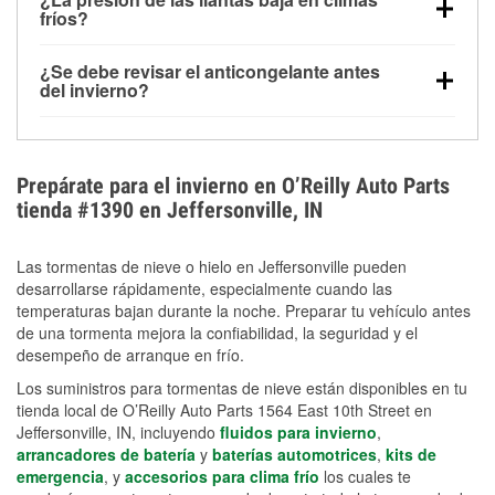
la congelación y ayuda a disolver la sal y la nieve
arranque.
fríos?
derretida en la carretera para mejorar la visibilidad.
Sí. La presión de las llantas normalmente disminuye
¿Se debe revisar el anticongelante antes
alrededor de 1 PSI por cada 10 °F que baja la
del invierno?
temperatura. Puedes obtener más información sobre
Sí. Una mezcla adecuada del anticongelante protege
la baja presión en invierno en nuestro artículo.
el motor contra la congelación, las grietas internas y
el sobrecalentamiento en condiciones de frío
Prepárate para el invierno en O’Reilly Auto Parts
extremo. Aprende cómo comprobar la protección
tienda #1390 en Jeffersonville, IN
anticongelante en nuestra sección How-To.
Las tormentas de nieve o hielo en Jeffersonville pueden
desarrollarse rápidamente, especialmente cuando las
temperaturas bajan durante la noche. Preparar tu vehículo antes
de una tormenta mejora la confiabilidad, la seguridad y el
desempeño de arranque en frío.
Los suministros para tormentas de nieve están disponibles en tu
tienda local de O’Reilly Auto Parts 1564 East 10th Street en
Jeffersonville, IN, incluyendo
fluidos para invierno
,
arrancadores de batería
y
baterías automotrices
,
kits de
emergencia
, y
accesorios para clima frío
los cuales te