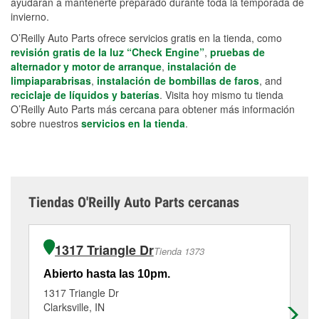
ayudarán a mantenerte preparado durante toda la temporada de
invierno.
O’Reilly Auto Parts ofrece servicios gratis en la tienda, como
revisión gratis de la luz “Check Engine”
,
pruebas de
alternador y motor de arranque
,
instalación de
limpiaparabrisas
,
instalación de bombillas de faros
, and
reciclaje de líquidos y baterías
. Visita hoy mismo tu tienda
O’Reilly Auto Parts más cercana para obtener más información
sobre nuestros
servicios en la tienda
.
Tiendas O'Reilly Auto Parts cercanas
1317 Triangle Dr
Tienda 1373
Abierto hasta las 10pm.
Ab
1317 Triangle Dr
21
Clarksville, IN
Ne