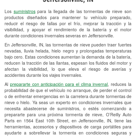
Revisión de la luz "Check Engine"
Los
suministros
para la llegada de las tormentas de nieve son
Reciclaje de baterías y aceite
productos diseñados para mantener tu vehículo preparado,
reducir el riesgo de fallas por el frío, mejorar la tracción y la
Instalación de bombillas de faros
visibilidad, y apoyar el rendimiento de la batería y el motor
Instalación de limpiaparabrisas
durante condiciones invernales severas en Jeffersonville.
En Jeffersonville, IN, las tormentas de nieve pueden traer fuertes
Programa de Préstamo de
nevadas, lluvia helada, hielo negro y prolongadas temperaturas
Herramientas
bajo cero. Estas condiciones aumentan la demanda de la batería,
reducen la tracción de las llantas, espesan los fluidos del motor y
Rectificación de tambores y discos de
afectan la visibilidad, lo que eleva el riesgo de averías y
freno
accidentes durante los viajes invernales.
Al
prepararte con anticipación para el clima invernal
, reduces la
Snowstorm Supplies
probabilidad de que el vehículo no arranque, de perder el control
o de enfrentar emergencias en la carretera durante tormentas de
Tornado Supplies
nieve o hielo. Ya seas un experto en condiciones invernales que
Conoce más
necesita abastecerse de suministros, o estés comenzando a
prepararte para una próxima tormenta de nieve, O’Reilly Auto
Parts en 1564 East 10th Street, en Jeffersonville, IN, tiene las
herramientas, accesorios y dispositivos de carga portátiles para
ayudarte a sobrellevar la tormenta en condiciones seguras y