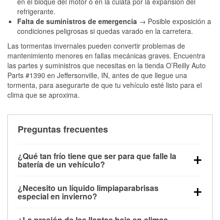
en el bloque del motor o en la culata por la expansión del
refrigerante.
Falta de suministros de emergencia
→ Posible exposición a
condiciones peligrosas si quedas varado en la carretera.
Las tormentas invernales pueden convertir problemas de
mantenimiento menores en fallas mecánicas graves. Encuentra
las partes y suministros que necesitas en la tienda O’Reilly Auto
Parts #1390 en Jeffersonville, IN, antes de que llegue una
tormenta, para asegurarte de que tu vehículo esté listo para el
clima que se aproxima.
Preguntas frecuentes
¿Qué tan frío tiene que ser para que falle la
batería de un vehículo?
La capacidad de la batería comienza a disminuir por
¿Necesito un líquido limpiaparabrisas
debajo de los 32 °F y puede perder hasta la mitad de
especial en invierno?
su potencia de arranque cerca de los 0 °F, lo que
Sí. El líquido limpiaparabrisas para invierno resiste
aumenta la probabilidad de que el vehículo no
¿La presión de las llantas baja en climas