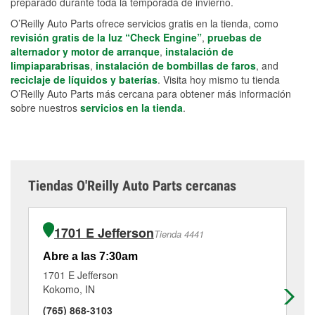
preparado durante toda la temporada de invierno.
O’Reilly Auto Parts ofrece servicios gratis en la tienda, como
revisión gratis de la luz “Check Engine”
,
pruebas de
alternador y motor de arranque
,
instalación de
limpiaparabrisas
,
instalación de bombillas de faros
, and
reciclaje de líquidos y baterías
. Visita hoy mismo tu tienda
O’Reilly Auto Parts más cercana para obtener más información
sobre nuestros
servicios en la tienda
.
Tiendas O'Reilly Auto Parts cercanas
1701 E Jefferson
Tienda 4441
Abre a las 7:30am
Ab
1701 E Jefferson
84
Kokomo, IN
Tip
(765) 868-3103
(7