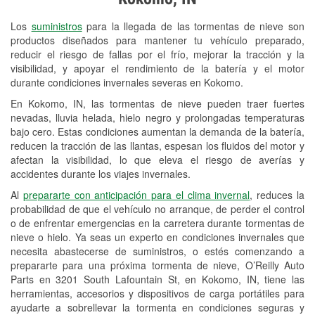
Revisión de la luz "Check Engine"
Los
suministros
para la llegada de las tormentas de nieve son
Reciclaje de baterías y aceite
productos diseñados para mantener tu vehículo preparado,
reducir el riesgo de fallas por el frío, mejorar la tracción y la
Instalación de bombillas de faros
visibilidad, y apoyar el rendimiento de la batería y el motor
Instalación de limpiaparabrisas
durante condiciones invernales severas en Kokomo.
En Kokomo, IN, las tormentas de nieve pueden traer fuertes
Programa de Préstamo de
nevadas, lluvia helada, hielo negro y prolongadas temperaturas
Herramientas
bajo cero. Estas condiciones aumentan la demanda de la batería,
reducen la tracción de las llantas, espesan los fluidos del motor y
Rectificación de tambores y discos de
afectan la visibilidad, lo que eleva el riesgo de averías y
freno
accidentes durante los viajes invernales.
Al
prepararte con anticipación para el clima invernal
, reduces la
Mangueras hidráulicas a la medida
probabilidad de que el vehículo no arranque, de perder el control
o de enfrentar emergencias en la carretera durante tormentas de
Snowstorm Supplies
nieve o hielo. Ya seas un experto en condiciones invernales que
necesita abastecerse de suministros, o estés comenzando a
Tornado Supplies
prepararte para una próxima tormenta de nieve, O’Reilly Auto
Conoce más
Parts en 3201 South Lafountain St, en Kokomo, IN, tiene las
herramientas, accesorios y dispositivos de carga portátiles para
Idiomas adicionales
ayudarte a sobrellevar la tormenta en condiciones seguras y