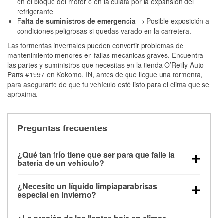
en el bloque del motor o en la culata por la expansión del
refrigerante.
Falta de suministros de emergencia
→ Posible exposición a
condiciones peligrosas si quedas varado en la carretera.
Las tormentas invernales pueden convertir problemas de
mantenimiento menores en fallas mecánicas graves. Encuentra
las partes y suministros que necesitas en la tienda O’Reilly Auto
Parts #1997 en Kokomo, IN, antes de que llegue una tormenta,
para asegurarte de que tu vehículo esté listo para el clima que se
aproxima.
Preguntas frecuentes
¿Qué tan frío tiene que ser para que falle la
batería de un vehículo?
La capacidad de la batería comienza a disminuir por
¿Necesito un líquido limpiaparabrisas
debajo de los 32 °F y puede perder hasta la mitad de
especial en invierno?
su potencia de arranque cerca de los 0 °F, lo que
Sí. El líquido limpiaparabrisas para invierno resiste
aumenta la probabilidad de que el vehículo no
¿La presión de las llantas baja en climas