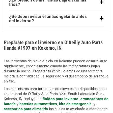
la congelación y ayuda a disolver la sal y la nieve
arranque.
fríos?
derretida en la carretera para mejorar la visibilidad.
Sí. La presión de las llantas normalmente disminuye
¿Se debe revisar el anticongelante antes
alrededor de 1 PSI por cada 10 °F que baja la
del invierno?
temperatura. Puedes obtener más información sobre
Sí. Una mezcla adecuada del anticongelante protege
la baja presión en invierno en nuestro artículo.
el motor contra la congelación, las grietas internas y
el sobrecalentamiento en condiciones de frío
Prepárate para el invierno en O’Reilly Auto Parts
extremo. Aprende cómo comprobar la protección
tienda #1997 en Kokomo, IN
anticongelante en nuestra sección How-To.
Las tormentas de nieve o hielo en Kokomo pueden desarrollarse
rápidamente, especialmente cuando las temperaturas bajan
durante la noche. Preparar tu vehículo antes de una tormenta
mejora la confiabilidad, la seguridad y el desempeño de arranque
en frío.
Los suministros para tormentas de nieve están disponibles en tu
tienda local de O’Reilly Auto Parts 3201 South Lafountain St en
Kokomo, IN, incluyendo
fluidos para invierno
,
arrancadores de
batería
y
baterías automotrices
,
kits de emergencia
, y
accesorios para clima frío
los cuales te ayudarán a mantenerte