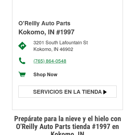
O'Reilly Auto Parts
Kokomo, IN #1997
3201 South Lafountain St
Kokomo, IN 46902
(765) 864-0548
Shop Now
SERVICIOS EN LA TIENDA
Prueba de batería
Prueba de alternadores y
Prepárate para la nieve y el hielo con
arrancadores
O’Reilly Auto Parts tienda #1997 en
Kokomo, IN