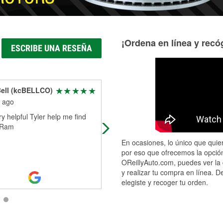
¡Ordena en línea y recóg
ESCRIBE UNA RESEÑA
Bell (kcBELLCO)
Tate Goldbeck
 ago
3 months ago
ry helpful Tyler help me find
Absolutely amazing people, broke
r Ram
down on a road trip with no tools or
help. I spent 10 hours outside work
En ocasiones, lo único que quier
on my car, asked for about 30 differ
por eso que ofrecemos la opción
Read More
OReillyAuto.com, puedes ver la 
y realizar tu compra en línea. D
elegiste y recoger tu orden.