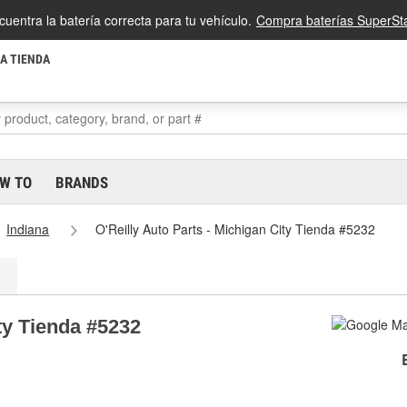
cuentra la batería correcta para tu vehículo.
Compra baterías SuperSta
LA TIENDA
W TO
BRANDS
Indiana
O'Reilly Auto Parts - Michigan City Tienda #5232
ity Tienda #5232