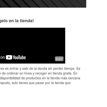
elo en la tienda!
Elizabeth Boyd
Wallace Ashley
7 months ago
7 months ago
Thomas was great! He was very
My go to spot for 
0:07
knowledgeable and extremely helpful.
knowledge. Ask 
ing
He went above and beyond for us.
es es entrar y salir de la tienda sin perder tiempo. Es
...
 de ordenar en línea y recoger en tienda gratis. En
disponibilidad de productos en la tienda más cercana
espués, solo tienes que pasar por la tienda que