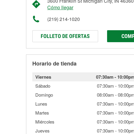
3600 Franklin St Michigan City, IN 46360
Cómo llegar
(219) 214-1020
FOLLETO DE OFERTAS
COMP
Horario de tienda
Viernes
07:30am
-
10:00p
Sábado
07:30am
-
10:00p
Domingo
08:00am
-
08:00p
Lunes
07:30am
-
10:00p
Martes
07:30am
-
10:00p
Miércoles
07:30am
-
10:00p
Jueves
07:30am
-
10:00p