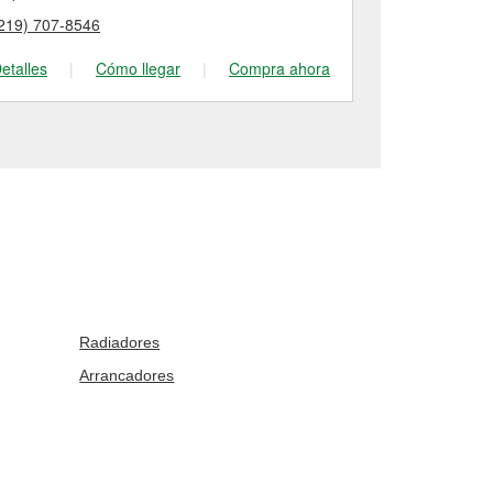
219) 707-8546
(219) 762-95
etalles
|
Cómo llegar
|
Compra ahora
Detalles
|
Radiadores
Arrancadores