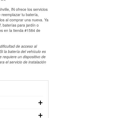
ille, IN ofrece los servicios
 reemplazar tu batería,
ulos al comprar una nueva. Ya
 baterías para jardín o
es en la tienda #1584 de
dificultad de acceso al
i la batería del vehículo es
e requiere un dispositivo de
ra el servicio de instalación
ilizar un multímetro:
voltaje: una batería en