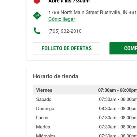
Abre a las 7:30am
1798 North Main Street Rushville, IN 46
Cómo llegar
(765) 932-2010
FOLLETO DE OFERTAS
COMP
Horario de tienda
Viernes
07:30am
-
08:00p
Sábado
07:30am
-
08:00p
Domingo
08:30am
-
08:00p
Lunes
07:30am
-
08:00p
Martes
07:30am
-
08:00p
Miércoles
07:30am
-
08:00p