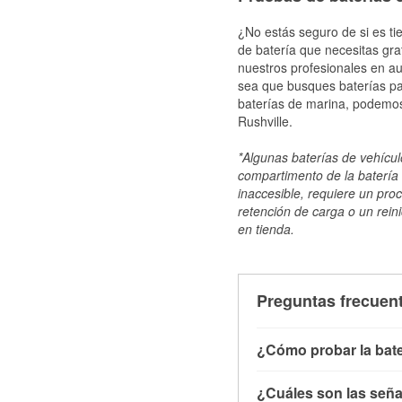
¿No estás seguro de si es tie
de batería que necesitas gra
nuestros profesionales en au
sea que busques baterías par
baterías de marina, podemos
Rushville.
*Algunas baterías de vehículo
compartimento de la batería 
inaccesible, requiere un pro
retención de carga o un reini
en tienda.
Preguntas frecuent
¿Cómo probar la bate
Puedes probar la bater
¿Cuáles son las señal
con el vehículo apagado