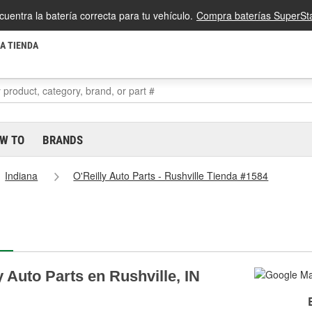
cuentra la batería correcta para tu vehículo.
Compra baterías SuperSta
LA TIENDA
W TO
BRANDS
Indiana
O'Reilly Auto Parts - Rushville Tienda #1584
 Auto Parts en Rushville, IN