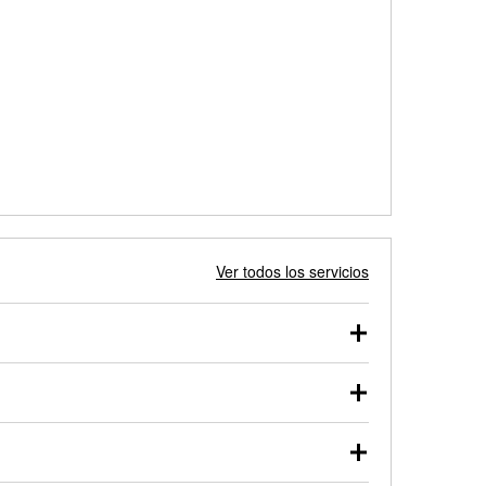
Ver todos los servicios
 autos, camionetas, SUVs, vehículos comerciales y
 probarse dentro o fuera del vehículo y cargarse en
uno de nuestros profesionales te ayudará a encontrar
otor de arranque o alternador. Lleva tu vehículo a tu
y arranque en el estacionamiento, o desmonta el
rueben.