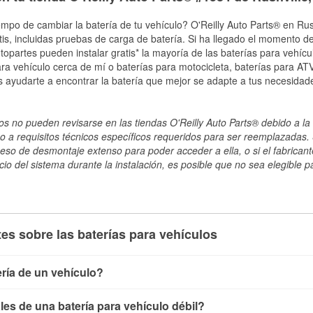
mpo de cambiar la batería de tu vehículo? O'Reilly Auto Parts® en Rushv
tis, incluidas pruebas de carga de batería. Si ha llegado el momento de
topartes pueden instalar gratis* la mayoría de las baterías para vehíc
a vehículo cerca de mí o baterías para motocicleta, baterías para ATV,
 ayudarte a encontrar la batería que mejor se adapte a tus necesidad
s no pueden revisarse en las tiendas O'Reilly Auto Parts® debido a la 
o a requisitos técnicos específicos requeridos para ser reemplazadas. S
ceso de desmontaje extenso para poder acceder a ella, o si el fabricant
cio del sistema durante la instalación, es posible que no sea elegible pa
es sobre las baterías para vehículos
ría de un vehículo?
ía de un vehículo de varias maneras. El método más rápido es ut
es de una batería para vehículo débil?
, conecta los cables a las terminales de la batería y verifica el 