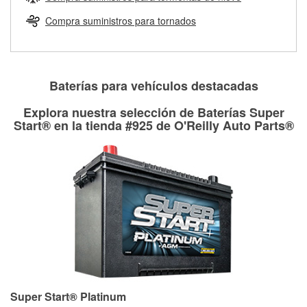
Más información sobre el Programa de Préstamo de
ser rectificados con seguridad. Si tus tambores o discos no
Herramientas de O'Reilly
pueden ser reutilizados, podemos ayudarte a encontrar las
Compra suministros para tornados
partes de reemplazo correctas para tu reparación.
Rectificación de tambores y discos de freno
Baterías para vehículos destacadas
Explora nuestra selección de Baterías Super
Start® en la tienda #925 de O'Reilly Auto Parts®
Super Start® Platinum