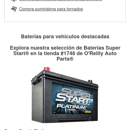
Más información sobre el Programa de Préstamo de
ser rectificados con seguridad. Si tus tambores o discos no
Herramientas de O'Reilly
pueden ser reutilizados, podemos ayudarte a encontrar las
Compra suministros para tornados
partes de reemplazo correctas para tu reparación.
Rectificación de tambores y discos de freno
Baterías para vehículos destacadas
Explora nuestra selección de Baterías Super
Start® en la tienda #1748 de O'Reilly Auto
Parts®