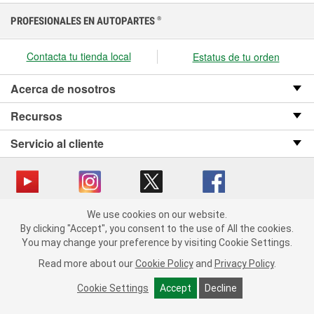
PROFESIONALES EN AUTOPARTES
®
Contacta tu tienda local
Estatus de tu orden
Acerca de nosotros
Recursos
Servicio al cliente
We use cookies on our website.
Copyright © 2008-2026 O’Reilly Auto Parts v OST_3.2.0.0.729 (3) cv1361
We use cookies on our website. By clicking "Accept", you consent
By clicking "Accept", you consent to the use of All the cookies.
catalog_main
to the use of All the cookies.
You may change your preference by visiting Cookie Settings.
You may change your preference by visiting Cookie Settings.
Política de privacidad
Ley de transparencia en las cadenas de suministro
Read more about our
Read more about our
Cookie Policy
Cookie Policy
and
and
Privacy Policy
Privacy Policy
.
.
de California
Cookie Settings
Cookie Settings
Accept
Accept
Decline
Decline