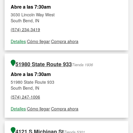
Abre a las 7:30am
3030 Lincoln Way West
South Bend, IN
(574) 234-3419
Detalles
|
Cómo llegar
|
Compra ahora
51980 State Route 933
Tienda 1936
Abre a las 7:30am
51980 State Route 933
South Bend, IN
(574) 247-1006
Detalles
|
Cómo llegar
|
Compra ahora
4121 S Michigan St
Tienda 5301