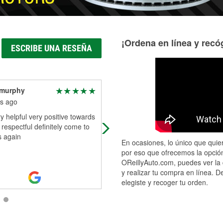
¡Ordena en línea y recóg
ESCRIBE UNA RESEÑA
 murphy
Ben Lerman
s ago
2 months ago
 helpful very positive towards
Sam was incredibly helpful. I’ll be
respectful definitely come to
back!
s again
En ocasiones, lo único que quier
por eso que ofrecemos la opción
OReillyAuto.com, puedes ver la 
y realizar tu compra en línea. D
elegiste y recoger tu orden.