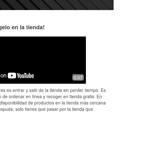
elo en la tienda!
Carlos “28Kumbria”
Jordan
Umbria
3 months ago
3 months ago
Update: Stopped in
0:07
Very good
again. This time 
far better. Employ
es es entrar y salir de la tienda sin perder tiempo. Es
me, helped me get 
 de ordenar en línea y recoger en tienda gratis. En
qu
...
Read More
disponibilidad de productos en la tienda más cercana
espués, solo tienes que pasar por la tienda que