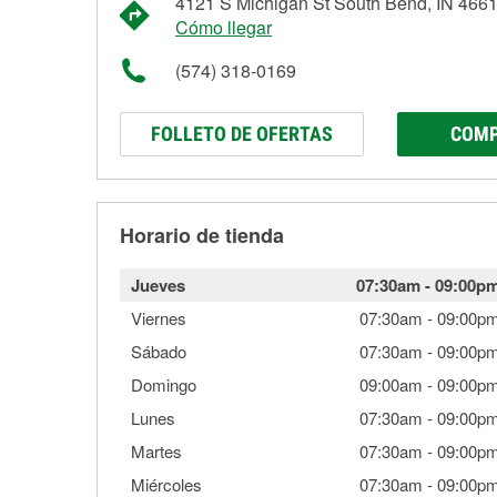
4121 S Michigan St South Bend, IN 466
Cómo llegar
(574) 318-0169
FOLLETO DE OFERTAS
COMP
Horario de tienda
Jueves
07:30am
-
09:00p
Viernes
07:30am
-
09:00p
Sábado
07:30am
-
09:00p
Domingo
09:00am
-
09:00p
Lunes
07:30am
-
09:00p
Martes
07:30am
-
09:00p
Miércoles
07:30am
-
09:00p