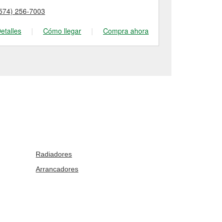
574) 256-7003
(574) 247-10
etalles
|
Cómo llegar
|
Compra ahora
Detalles
|
Radiadores
Arrancadores