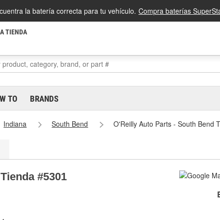
cuentra la batería correcta para tu vehículo.
Compra baterías SuperSta
LA TIENDA
W TO
BRANDS
Indiana
South Bend
O'Reilly Auto Parts - South Bend
 Tienda #5301