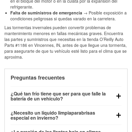
en el bloque del motor o en la culata por la expansión del
refrigerante.
Falta de suministros de emergencia
→ Posible exposición a
condiciones peligrosas si quedas varado en la carretera.
Las tormentas invernales pueden convertir problemas de
mantenimiento menores en fallas mecánicas graves. Encuentra
las partes y suministros que necesitas en la tienda O’Reilly Auto
Parts #1186 en Vincennes, IN, antes de que llegue una tormenta,
para asegurarte de que tu vehículo esté listo para el clima que se
aproxima.
Preguntas frecuentes
¿Qué tan frío tiene que ser para que falle la
batería de un vehículo?
La capacidad de la batería comienza a disminuir por
¿Necesito un líquido limpiaparabrisas
debajo de los 32 °F y puede perder hasta la mitad de
especial en invierno?
su potencia de arranque cerca de los 0 °F, lo que
Sí. El líquido limpiaparabrisas para invierno resiste
aumenta la probabilidad de que el vehículo no
¿La presión de las llantas baja en climas