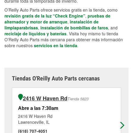
durante toda la temporada de invierno.
O’Reilly Auto Parts ofrece servicios gratis en la tienda, como
revisión gratis de la luz “Check Engine”
,
pruebas de
alternador y motor de arranque
,
instalación de
limpiaparabrisas
,
instalación de bombillas de faros
, and
reciclaje de líquidos y baterías
. Visita hoy mismo tu tienda
O’Reilly Auto Parts más cercana para obtener más información
sobre nuestros
servicios en la tienda
.
Tiendas O'Reilly Auto Parts cercanas
2416 W Haven Rd
Tienda 5823
Abre a las 7:30am
Ab
2416 W Haven Rd
24
Lawrenceville, IL
Pe
(618) 707-4051
(8