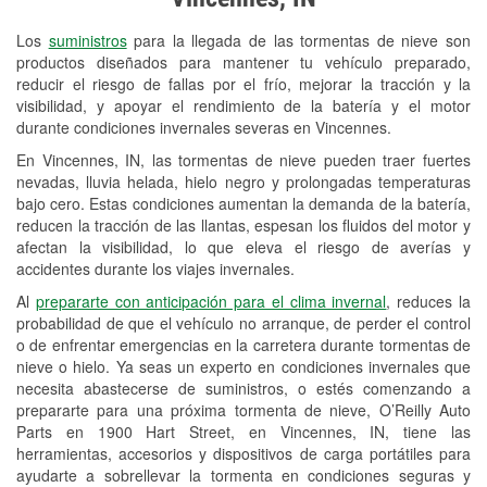
Revisión de la luz "Check Engine"
Los
suministros
para la llegada de las tormentas de nieve son
Reciclaje de baterías y aceite
productos diseñados para mantener tu vehículo preparado,
reducir el riesgo de fallas por el frío, mejorar la tracción y la
Instalación de bombillas de faros
visibilidad, y apoyar el rendimiento de la batería y el motor
Instalación de limpiaparabrisas
durante condiciones invernales severas en Vincennes.
En Vincennes, IN, las tormentas de nieve pueden traer fuertes
Programa de Préstamo de
nevadas, lluvia helada, hielo negro y prolongadas temperaturas
Herramientas
bajo cero. Estas condiciones aumentan la demanda de la batería,
reducen la tracción de las llantas, espesan los fluidos del motor y
Mezcla de pinturas
afectan la visibilidad, lo que eleva el riesgo de averías y
accidentes durante los viajes invernales.
Rectificación de tambores y discos de
Al
prepararte con anticipación para el clima invernal
, reduces la
freno
probabilidad de que el vehículo no arranque, de perder el control
o de enfrentar emergencias en la carretera durante tormentas de
Mangueras hidráulicas a la medida
nieve o hielo. Ya seas un experto en condiciones invernales que
necesita abastecerse de suministros, o estés comenzando a
Snowstorm Supplies
prepararte para una próxima tormenta de nieve, O’Reilly Auto
Parts en 1900 Hart Street, en Vincennes, IN, tiene las
Tornado Supplies
herramientas, accesorios y dispositivos de carga portátiles para
Conoce más
ayudarte a sobrellevar la tormenta en condiciones seguras y