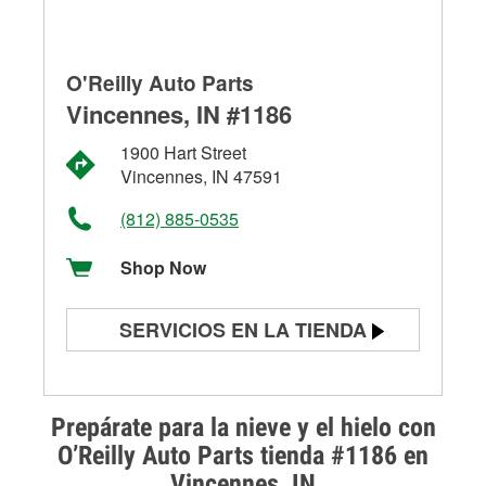
O'Reilly Auto Parts
Vincennes, IN #1186
1900 Hart Street
Vincennes, IN 47591
(812) 885-0535
Shop Now
SERVICIOS EN LA TIENDA
Prueba de batería
Prueba de alternadores y
Prepárate para la nieve y el hielo con
arrancadores
O’Reilly Auto Parts tienda #1186 en
Vincennes, IN