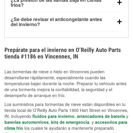
la congelación y ayuda a disolver la sal y la nieve
arranque.
fríos?
derretida en la carretera para mejorar la visibilidad.
Sí. La presión de las llantas normalmente disminuye
¿Se debe revisar el anticongelante antes
alrededor de 1 PSI por cada 10 °F que baja la
del invierno?
temperatura. Puedes obtener más información sobre
Sí. Una mezcla adecuada del anticongelante protege
la baja presión en invierno en nuestro artículo.
el motor contra la congelación, las grietas internas y
el sobrecalentamiento en condiciones de frío
Prepárate para el invierno en O’Reilly Auto Parts
extremo. Aprende cómo comprobar la protección
tienda #1186 en Vincennes, IN
anticongelante en nuestra sección How-To.
Las tormentas de nieve o hielo en Vincennes pueden
desarrollarse rápidamente, especialmente cuando las
temperaturas bajan durante la noche. Preparar tu vehículo antes
de una tormenta mejora la confiabilidad, la seguridad y el
desempeño de arranque en frío.
Los suministros para tormentas de nieve están disponibles en tu
tienda local de O’Reilly Auto Parts 1900 Hart Street en Vincennes,
IN, incluyendo
fluidos para invierno
,
arrancadores de batería
y
baterías automotrices
,
kits de emergencia
, y
accesorios para
clima frío
los cuales te ayudarán a mantenerte preparado