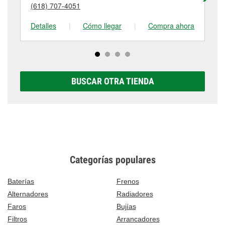
detalles, contáctanos al
(812) 885-0535
o visítanos
(618) 707-4051
(8
tienda #1186 para obtener más información.
en 1900 Hart Street, Vincennes, IN.
Detalles
|
Cómo llegar
|
Compra ahora
De
BUSCAR OTRA TIENDA
Categorías populares
Baterías
Frenos
Alternadores
Radiadores
Faros
Bujías
Filtros
Arrancadores