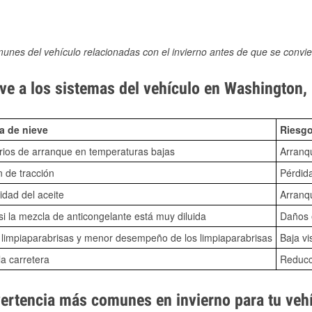
munes del vehículo relacionadas con el invierno antes de que se convie
ve a los sistemas del vehículo en Washington,
a de nieve
Riesgo
ios de arranque en temperaturas bajas
Arranq
n de tracción
Pérdida
idad del aceite
Arranqu
i la mezcla de anticongelante está muy diluida
Daños e
o limpiaparabrisas y menor desempeño de los limpiaparabrisas
Baja vi
la carretera
Reducci
vertencia más comunes en invierno para tu veh