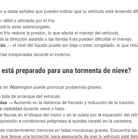
 a estas señales que pueden indicar que tu vehículo está teniendo difi
 débil o afectada por el frío.
podría estar sobrecargado.
l frío reduce la presión, lo que afecta el manejo del vehículo.
e la dirección asistida o las llantas frías pueden dificultar el manejo.
ado
— el nivel del líquido puede ser bajo o estar congelado, lo que reduc
ías inesperadas durante el invierno.
está preparado para una tormenta de nieve?
les en Washington puede provocar problemas graves:
 falla de arranque del vehículo.
adas
→ Aumento en la distancia de frenado y reducción de la tracción.
 visibilidad durante nieve o hielo.
 fisuras en el bloque del motor o en la culata por la expansión del refr
posición a condiciones peligrosas si quedas varado en la carretera.
de mantenimiento menores en fallas mecánicas graves. Encuentra las p
 que llegue una tormenta, para asegurarte de que tu vehículo esté list