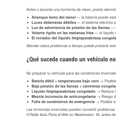
Antes o durante una tormenta de nieve, presta atención
Arranque lento del motor
— la batería puede estar
Luces delanteras débiles
— el sistema eléctrico 
Luz de advertencia de presión de las llantas
— e
Volante rígido en las mañanas frías
— el líquido d
El rociador del líquido limpiaparabrisas congel
Atender estos problemas a tiempo puede prevenir aver
¿Qué sucede cuando un vehículo no 
No preparar tu vehículo para las condiciones inverna
Batería débil + temperaturas bajo cero
→ Posible
Baja presión de las llantas + carreteras congel
Líquido limpiaparabrisas congelado
→ Reduce la
Mezcla incorrecta de anticongelante
→ Riesgo de
Falta de suministros de emergencia
→ Posible ex
Las tormentas invernales pueden convertir problemas 
O’Reilly Auto Parts #1890 en Washington, IN, antes de